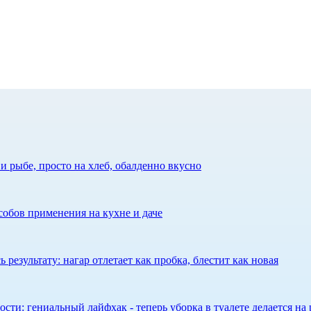
 рыбе, просто на хлеб, обалденно вкусно
собов применения на кухне и даче
результату: нагар отлетает как пробка, блестит как новая
сти: гениальный лайфхак - теперь уборка в туалете делается на 