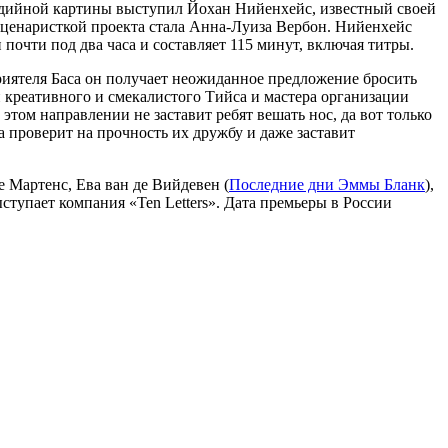
едийной картины выступил Йохан Нийенхейс, известный своей
 сценаристкой проекта стала Анна-Луиза Вербон. Нийенхейс
очти под два часа и составляет 115 минут, включая титры.
иятеля Баса он получает неожиданное предложение бросить
й креативного и смекалистого Тийса и мастера организации
этом направлении не заставит ребят вешать нос, да вот только
 проверит на прочность их дружбу и даже заставит
 Мартенс, Ева ван де Вийдевен (
Последние дни Эммы Бланк
),
ступает компания «Ten Letters». Дата премьеры в России