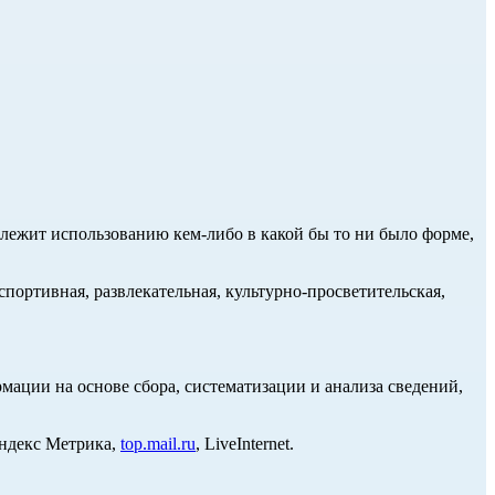
длежит использованию кем-либо в какой бы то ни было форме,
портивная, развлекательная, культурно-просветительская,
ции на основе сбора, систематизации и анализа сведений,
Яндекс Метрика,
top.mail.ru
, LiveInternet.