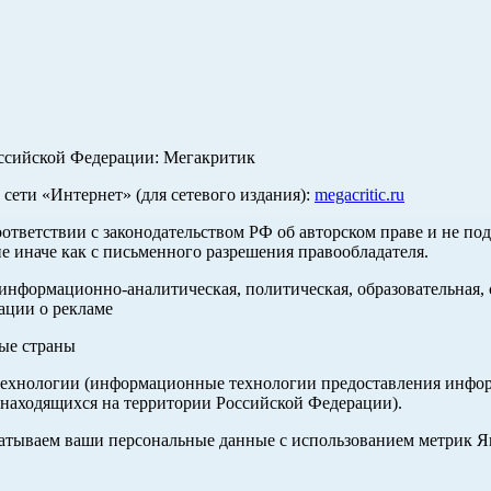
оссийской Федерации: Мегакритик
ети «Интернет» (для сетевого издания):
megacritic.ru
оответствии с законодательством РФ об авторском праве и не по
е иначе как с письменного разрешения правообладателя.
нформационно-аналитическая, политическая, образовательная, с
ации о рекламе
ные страны
хнологии (информационные технологии предоставления информа
 находящихся на территории Российской Федерации).
абатываем ваши персональные данные с использованием метрик 