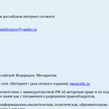
в российском интернет-сегменте
mdshvetsov@yandex.ru
оссийской Федерации: Мегакритик
ети «Интернет» (для сетевого издания):
megacritic.ru
оответствии с законодательством РФ об авторском праве и не по
е иначе как с письменного разрешения правообладателя.
нформационно-аналитическая, политическая, образовательная, с
ации о рекламе