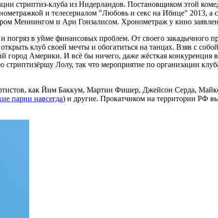
зации стриптиз-клуба из Нидерландов. Постановщиком этой ком
лнометражкой и телесериалом "Любовь и секс на Ибице" 2013, а
ром Меннингом и Ари Гонзалисом. Хронометраж у кино заявлен п
и погряз в уйме финансовых проблем. От своего закадычного пр
открыть клуб своей мечты и обогатиться на танцах. Взяв с собо
ий город Америки. И всё бы ничего, даже жёсткая конкуренция в 
стриптизёршу Лолу, так что мероприятие по организации клуба
артистов, как Йим Баккум, Мартин Фишер, Джейсон Серда, Майке
ие парни навсегда
) и другие. Прокатчиком на территории РФ вы