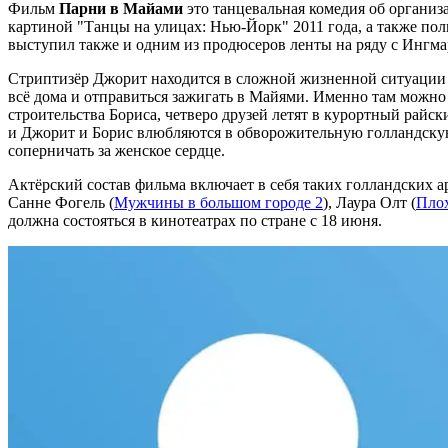
Фильм
Парни в Майами
это танцевальная комедия об органи
картиной "Танцы на улицах: Нью-Йорк" 2011 года, а также по
выступил также и одним из продюсеров ленты на ряду с Ингма
Стриптизёр Джорит находится в сложной жизненной ситуации 
всё дома и отправиться зажигать в Майями. Именно там можно 
строительства Бориса, четверо друзей летят в курортный райск
и Джорит и Борис влюбляются в обворожительную голландскую 
соперничать за женское сердце.
Актёрский состав фильма включает в себя таких голландских 
Санне Фогель (
Мужчины в большом городе 2
), Лаура Олт (
Плох
должна состояться в кинотеатрах по стране с 18 июня.