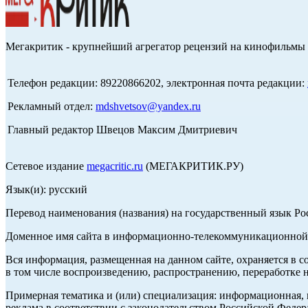
Мегакритик - крупнейший агрегатор рецензий на кинофильмы 
Телефон редакции: 89220866202, электронная почта редакции:
Рекламный отдел:
mdshvetsov@yandex.ru
Главный редактор Швецов Максим Дмитриевич
Сетевое издание
megacritic.ru
(МЕГАКРИТИК.РУ)
Язык(и): русский
Перевод наименования (названия) на государственный язык Р
Доменное имя сайта в информационно-телекоммуникационной с
Вся информация, размещенная на данном сайте, охраняется в с
в том числе воспроизведению, распространению, переработке н
Примерная тематика и (или) специализация: информационная, и
реклама в соответствии с законодательством Российской Федер