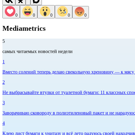
0
0
0
0
0
Mediametrics
5
самых читаемых новостей недели
1
Вместо солений теперь делаю свекольную хреновину — к мясу и
2
Не выбрасывайте втулки от туалетной бумаги: 11 классных спо
3
Заворачиваю сковороду в полиэтиленовый пакет и не нарадуюсь 
4
Клею лист бумаги к унитазу и всё лето радуюсь своей находчиво