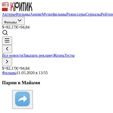
Актеры
Фильмы
Аниме
Мультфильмы
Режиссеры
Сериалы
Рейти
Фильмы
$=
82,17
|
€=
94,84
Все новости
Заказать рекламу
Жизнь
Тесты
$=
82,17
|
€=
94,84
Фильмы
11.05.2020 в 13:55
Парни в Майами