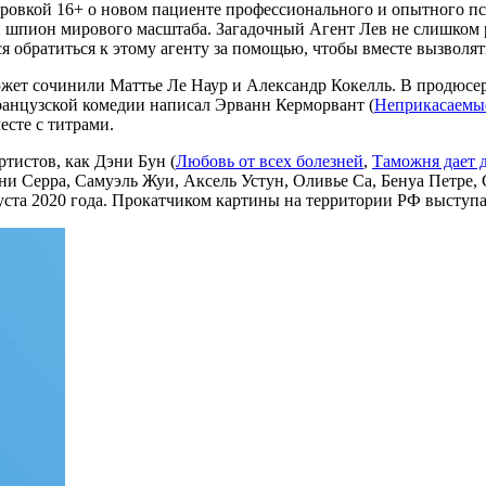
ровкой 16+ о новом пациенте профессионального и опытного пси
и шпион мирового масштаба. Загадочный Агент Лев не слишком р
я обратиться к этому агенту за помощью, чтобы вместе вызволя
ет сочинили Маттье Ле Наур и Александр Кокелль. В продюсер
ранцузской комедии написал Эрванн Керморвант (
Неприкасаемы
есте с титрами.
ртистов, как Дэни Бун (
Любовь от всех болезней
,
Таможня дает 
нни Серра, Самуэль Жуи, Аксель Устун, Оливье Са, Бенуа Петре,
густа 2020 года. Прокатчиком картины на территории РФ выступ