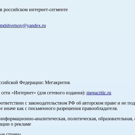
в российском интернет-сегменте
mdshvetsov@yandex.ru
оссийской Федерации: Мегакритик
ети «Интернет» (для сетевого издания):
megacritic.ru
оответствии с законодательством РФ об авторском праве и не по
е иначе как с письменного разрешения правообладателя.
нформационно-аналитическая, политическая, образовательная, с
ации о рекламе
ные страны