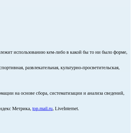
длежит использованию кем-либо в какой бы то ни было форме,
портивная, развлекательная, культурно-просветительская,
ции на основе сбора, систематизации и анализа сведений,
Яндекс Метрика,
top.mail.ru
, LiveInternet.