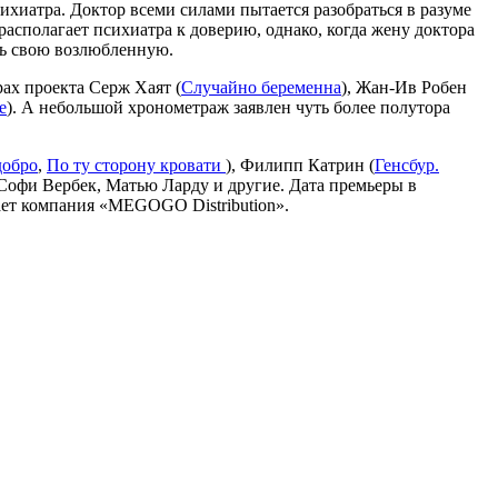
хиатра. Доктор всеми силами пытается разобраться в разуме
асполагает психиатра к доверию, однако, когда жену доктора
ть свою возлюбленную.
ах проекта Серж Хаят (
Случайно беременна
), Жан-Ив Робен
е
). А небольшой хронометраж заявлен чуть более полутора
добро
,
По ту сторону кровати
), Филипп Катрин (
Генсбур.
 Софи Вербек, Матью Ларду и другие. Дата премьеры в
ает компания «MEGOGO Distribution».