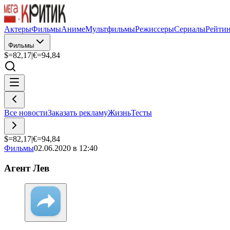
Актеры
Фильмы
Аниме
Мультфильмы
Режиссеры
Сериалы
Рейти
Фильмы
$=
82,17
|
€=
94,84
Все новости
Заказать рекламу
Жизнь
Тесты
$=
82,17
|
€=
94,84
Фильмы
02.06.2020 в 12:40
Агент Лев