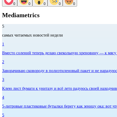
0
0
0
0
0
Mediametrics
5
самых читаемых новостей недели
1
Вместо солений теперь делаю свекольную хреновину — к мясу и
2
Заворачиваю сковороду в полиэтиленовый пакет и не нарадуюсь 
3
Клею лист бумаги к унитазу и всё лето радуюсь своей находчиво
4
5-литровые пластиковые бутылки берегу как зеницу ока: вот ч
5