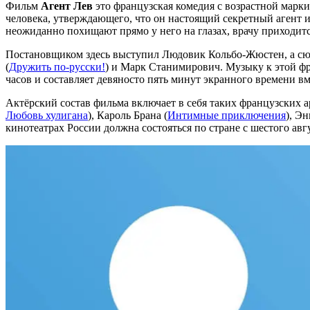
Фильм
Агент Лев
это французская комедия с возрастной марки
человека, утверждающего, что он настоящий секретный агент 
неожиданно похищают прямо у него на глазах, врачу приходитс
Постановщиком здесь выступил Людовик Кольбо-Жюстен, а сюж
(
Дружить по-русски!
) и Марк Станимирович. Музыку к этой ф
часов и составляет девяносто пять минут экранного времени вм
Актёрский состав фильма включает в себя таких французских а
Любовь хулигана
), Кароль Брана (
Интимные приключения
), Э
кинотеатрах России должна состояться по стране с шестого ав