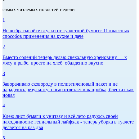
самых читаемых новостей недели
1
Не выбрасывайте втулки от туалетной бумаги: 11 классных
способов применения на кухне и даче
2
Вместо солений теперь делаю свекольную хреновину — к
мясу и рыбе, просто на хлеб, обалденно вкусно
3
Заворачиваю сковороду в полиэтиленовый пакет и не
нарадуюсь результату: нагар отлетает как пробка, блестит как
новая
4
Клею лист бумаги к унитазу и всё лето радуюсь своей
находчивости: гениальный лайфхак - теперь уборка в туалете
делается на раз-два
5