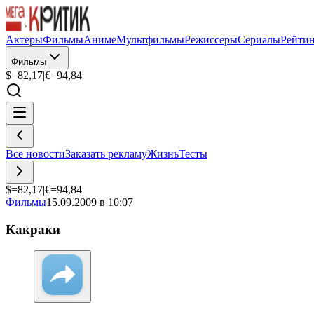
Актеры
Фильмы
Аниме
Мультфильмы
Режиссеры
Сериалы
Рейти
Фильмы
$=
82,17
|
€=
94,84
Все новости
Заказать рекламу
Жизнь
Тесты
$=
82,17
|
€=
94,84
Фильмы
15.09.2009 в 10:07
Какраки