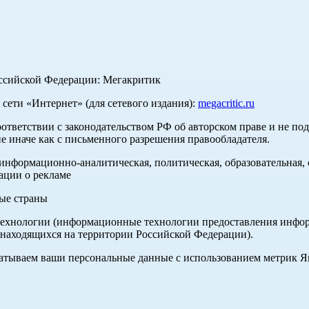
оссийской Федерации: Мегакритик
ети «Интернет» (для сетевого издания):
megacritic.ru
оответствии с законодательством РФ об авторском праве и не по
е иначе как с письменного разрешения правообладателя.
нформационно-аналитическая, политическая, образовательная, с
ации о рекламе
ные страны
хнологии (информационные технологии предоставления информа
 находящихся на территории Российской Федерации).
абатываем ваши персональные данные с использованием метрик 