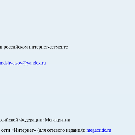
в российском интернет-сегменте
mdshvetsov@yandex.ru
оссийской Федерации: Мегакритик
ети «Интернет» (для сетевого издания):
megacritic.ru