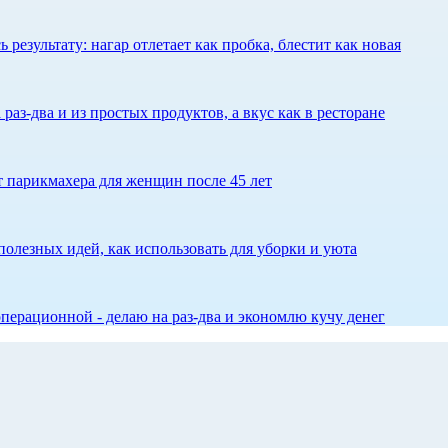
результату: нагар отлетает как пробка, блестит как новая
 раз-два и из простых продуктов, а вкус как в ресторане
ет парикмахера для женщин после 45 лет
олезных идей, как использовать для уборки и уюта
перационной - делаю на раз-два и экономлю кучу денег