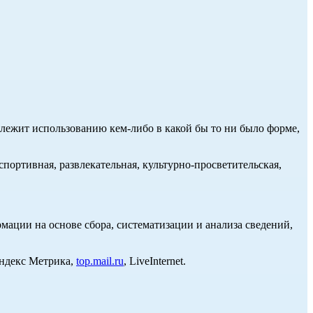
длежит использованию кем-либо в какой бы то ни было форме,
портивная, развлекательная, культурно-просветительская,
ции на основе сбора, систематизации и анализа сведений,
Яндекс Метрика,
top.mail.ru
, LiveInternet.