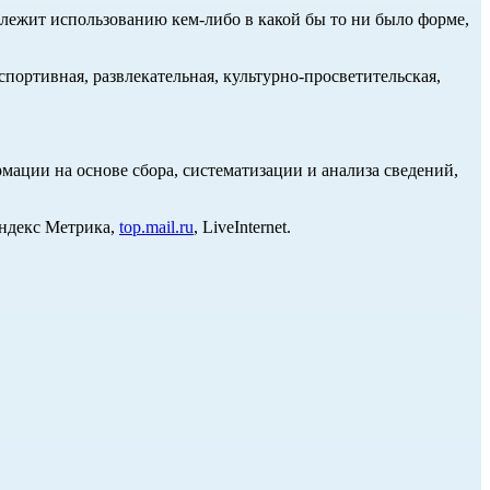
длежит использованию кем-либо в какой бы то ни было форме,
портивная, развлекательная, культурно-просветительская,
ции на основе сбора, систематизации и анализа сведений,
Яндекс Метрика,
top.mail.ru
, LiveInternet.