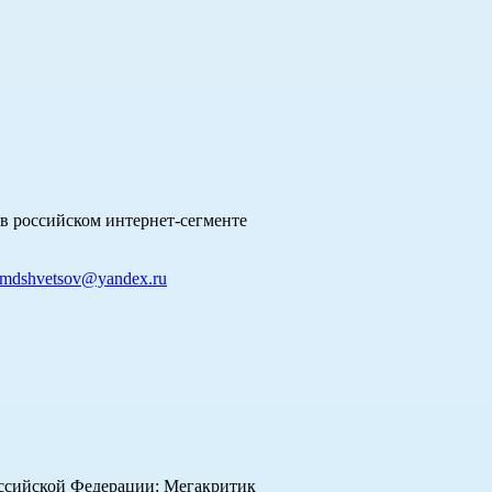
в российском интернет-сегменте
mdshvetsov@yandex.ru
оссийской Федерации: Мегакритик