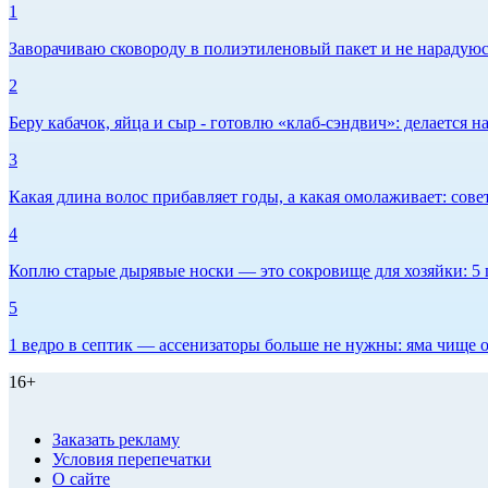
1
Заворачиваю сковороду в полиэтиленовый пакет и не нарадуюсь 
2
Беру кабачок, яйца и сыр - готовлю «клаб-сэндвич»: делается на
3
Какая длина волос прибавляет годы, а какая омолаживает: сов
4
Коплю старые дырявые носки — это сокровище для хозяйки: 5 п
5
1 ведро в септик — ассенизаторы больше не нужны: яма чище о
16+
Заказать рекламу
Условия перепечатки
О сайте