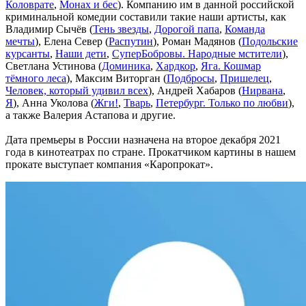
Коловрате
,
Монах и бес
). Компанию им в данной российской
криминальной комедии составили такие наши артисты, как
Владимир Сычёв (
Тень звезды
,
Дорогой папа
,
Команда
мечты
), Елена Север (
Распутин
), Роман Мадянов (
Подольские
курсанты
,
Наши дети
,
СуперБобровы. Народные мстители
),
Светлана Устинова (
Доминика
,
Хардкор
,
Яга. Кошмар
тёмного леса
), Максим Виторган (
Подбросы
,
Пришелец
,
Человек, который удивил всех
), Андрей Хабаров (
Нирвана
,
Я
), Анна Уколова (
Жги!
,
Тварь
,
Петербург. Только по любви
),
а также Валерия Астапова и другие.
Дата премьеры в России назначена на второе декабря 2021
года в кинотеатрах по стране. Прокатчиком картины в нашем
прокате выступает компания «Каропрокат».