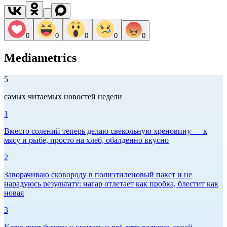
0
0
0
0
0
Mediametrics
5
самых читаемых новостей недели
1
Вместо солений теперь делаю свекольную хреновину — к
мясу и рыбе, просто на хлеб, обалденно вкусно
2
Заворачиваю сковороду в полиэтиленовый пакет и не
нарадуюсь результату: нагар отлетает как пробка, блестит как
новая
3