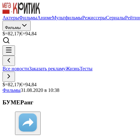
Актеры
Фильмы
Аниме
Мультфильмы
Режиссеры
Сериалы
Рейти
Фильмы
$=
82,17
|
€=
94,84
Все новости
Заказать рекламу
Жизнь
Тесты
$=
82,17
|
€=
94,84
Фильмы
31.08.2020 в 10:38
БУМЕРанг