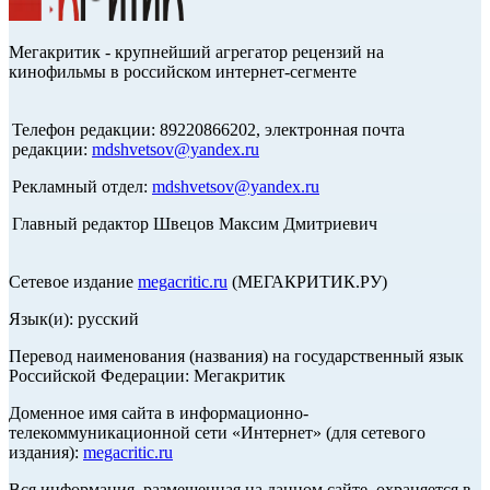
Мегакритик - крупнейший агрегатор рецензий на
кинофильмы в российском интернет-сегменте
Телефон редакции: 89220866202, электронная почта
редакции:
mdshvetsov@yandex.ru
Рекламный отдел:
mdshvetsov@yandex.ru
Главный редактор Швецов Максим Дмитриевич
Сетевое издание
megacritic.ru
(МЕГАКРИТИК.РУ)
Язык(и): русский
Перевод наименования (названия) на государственный язык
Российской Федерации: Мегакритик
Доменное имя сайта в информационно-
телекоммуникационной сети «Интернет» (для сетевого
издания):
megacritic.ru
Вся информация, размещенная на данном сайте, охраняется в