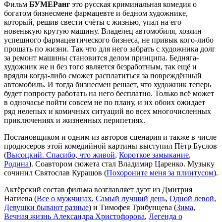
Фильм
БУМЕРанг
это русская криминальная комедия о
богатом бизнесмене фармацевте и бедном художнике,
который, решив свести счёты с жизнью, упал на его
новенькую крутую машину. Владелец автомобиля, хозяин
успешного фармацевтического бизнеса, не привык кого-либо
прощать по жизни. Так что для него забрать с художника долг
за ремонт машины становится делом принципа. Бедняга-
художник же и без того является безработным, так ещё и
врядли когда-либо сможет расплатиться за повреждённый
автомобиль. И тогда бизнесмен решает, что художник теперь
будет попросту работать на него бесплатно. Только всё может
в одночасье пойти совсем не по плану, и их обоих ожидает
ряд нелепых и комичных ситуаций во всех многочисленных
приключениях и жизненных перипетиях.
Постановщиком и одним из авторов сценария и также в числе
продюсеров этой комедийной картины выступил Пётр Буслов
(
Высоцкий. Спасибо, что живой
,
Короткое замыкание
,
Родина
). Соавтором сюжета стал Владимир Царенко. Музыку
сочинил Святослав Курашов (
Похороните меня за плинтусом
).
Актёрский состав фильма возглавляет дуэт из Дмитрия
Нагиева (
Все о мужчинах
,
Самый лучший день
,
Одной левой
,
Девушки бывают разные
) и Тимофея Трибунцева (
Зима
,
Вечная жизнь Александра Христофорова
,
Легенда о