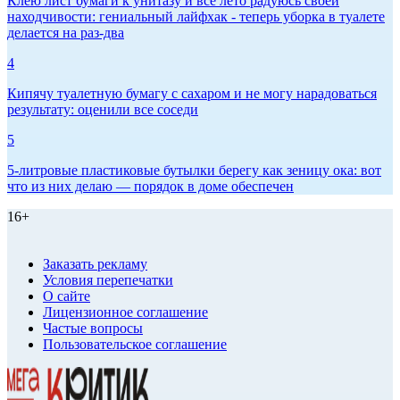
Клею лист бумаги к унитазу и всё лето радуюсь своей
находчивости: гениальный лайфхак - теперь уборка в туалете
делается на раз-два
4
Кипячу туалетную бумагу с сахаром и не могу нарадоваться
результату: оценили все соседи
5
5-литровые пластиковые бутылки берегу как зеницу ока: вот
что из них делаю — порядок в доме обеспечен
16+
Заказать рекламу
Условия перепечатки
О сайте
Лицензионное соглашение
Частые вопросы
Пользовательское соглашение