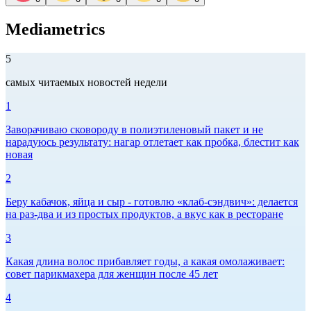
Mediametrics
5
самых читаемых новостей недели
1
Заворачиваю сковороду в полиэтиленовый пакет и не
нарадуюсь результату: нагар отлетает как пробка, блестит как
новая
2
Беру кабачок, яйца и сыр - готовлю «клаб-сэндвич»: делается
на раз-два и из простых продуктов, а вкус как в ресторане
3
Какая длина волос прибавляет годы, а какая омолаживает:
совет парикмахера для женщин после 45 лет
4