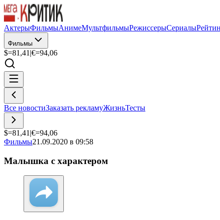
Актеры
Фильмы
Аниме
Мультфильмы
Режиссеры
Сериалы
Рейти
Фильмы
$=
81,41
|
€=
94,06
Все новости
Заказать рекламу
Жизнь
Тесты
$=
81,41
|
€=
94,06
Фильмы
21.09.2020 в 09:58
Малышка с характером