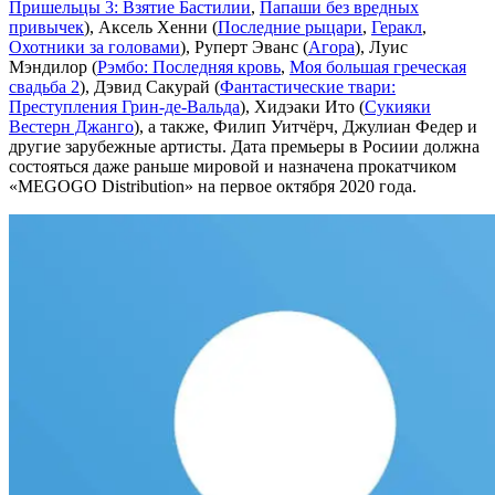
Пришельцы 3: Взятие Бастилии
,
Папаши без вредных
привычек
), Аксель Хенни (
Последние рыцари
,
Геракл
,
Охотники за головами
), Руперт Эванс (
Агора
), Луис
Мэндилор (
Рэмбо: Последняя кровь
,
Моя большая греческая
свадьба 2
), Дэвид Сакурай (
Фантастические твари:
Преступления Грин-де-Вальда
), Хидэаки Ито (
Сукияки
Вестерн Джанго
), а также, Филип Уитчёрч, Джулиан Федер и
другие зарубежные артисты. Дата премьеры в Росиии должна
состояться даже раньше мировой и назначена прокатчиком
«MEGOGO Distribution» на первое октября 2020 года.