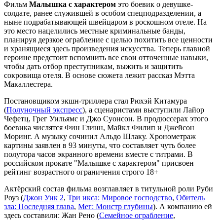
Фильм
Малышка с характером
это боевик о девушке-
солдате, ранее служившей в особом спецподразделении, а
ныне подрабатывающей швейцаром в роскошном отеле. На
это место нацелились местные криминальные банды,
планируя дерзкое ограбление с целью похитить все ценности
и хранящиеся здесь произведения искусства. Теперь главной
героине предстоит вспомнить все свои отточенные навыки,
чтобы дать отбор преступникам, выжить и защитить
сокровища отеля. В основе сюжета лежит рассказ Мэтта
Макаллестера.
Постановщиком экшн-триллера стал Рюхэй Китамура
(
Полуночный экспресс
), а сценаристами выступили Лайор
Чефетц, Грег Уильямс и Джо Суонсон. В продюссерах этого
боевика числятся Фин Глинн, Майкл Филип и Джейсон
Моринг. А музыку сочинил Альдо Шлаку. Хронометраж
картины заявлен в 93 минуты, что составляет чуть более
полутора часов экранного времени вместе с титрами. В
российском прокате "Малышке с характером" присвоен
рейтинг возрастного ограничения строго 18+
Актёрский состав фильма возглавляет в титульной роли Руби
Роуз (
Джон Уик 2
,
Три икса: Мировое господство
,
Обитель
зла: Последняя глава
,
Мег: Монстр глубины
). А компанию ей
здесь составили: Жан Рено (
Семейное ограбление
,