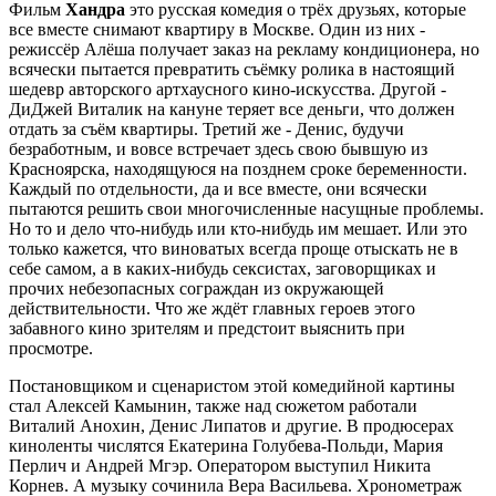
Фильм
Хандра
это русская комедия о трёх друзьях, которые
все вместе снимают квартиру в Москве. Один из них -
режиссёр Алёша получает заказ на рекламу кондиционера, но
всячески пытается превратить съёмку ролика в настоящий
шедевр авторского артхаусного кино-искусства. Другой -
ДиДжей Виталик на кануне теряет все деньги, что должен
отдать за съём квартиры. Третий же - Денис, будучи
безработным, и вовсе встречает здесь свою бывшую из
Красноярска, находящуюся на позднем сроке беременности.
Каждый по отдельности, да и все вместе, они всячески
пытаются решить свои многочисленные насущные проблемы.
Но то и дело что-нибудь или кто-нибудь им мешает. Или это
только кажется, что виноватых всегда проще отыскать не в
себе самом, а в каких-нибудь сексистах, заговорщиках и
прочих небезопасных сограждан из окружающей
действительности. Что же ждёт главных героев этого
забавного кино зрителям и предстоит выяснить при
просмотре.
Постановщиком и сценаристом этой комедийной картины
стал Алексей Камынин, также над сюжетом работали
Виталий Анохин, Денис Липатов и другие. В продюсерах
киноленты числятся Екатерина Голубева-Польди, Мария
Перлич и Андрей Мгэр. Оператором выступил Никита
Корнев. А музыку сочинила Вера Васильева. Хронометраж