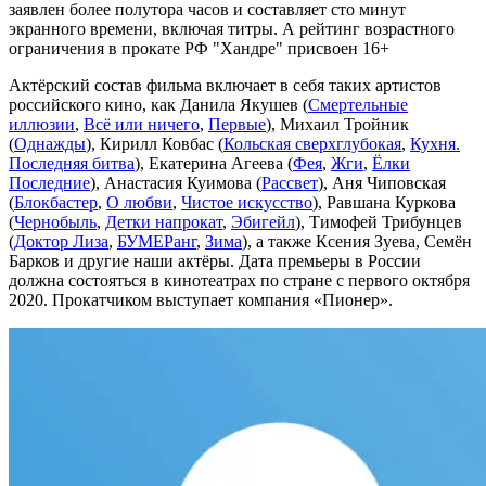
заявлен более полутора часов и составляет сто минут
экранного времени, включая титры. А рейтинг возрастного
ограничения в прокате РФ "Хандре" присвоен 16+
Актёрский состав фильма включает в себя таких артистов
российского кино, как Данила Якушев (
Смертельные
иллюзии
,
Всё или ничего
,
Первые
), Михаил Тройник
(
Однажды
), Кирилл Ковбас (
Кольская сверхглубокая
,
Кухня.
Последняя битва
), Екатерина Агеева (
Фея
,
Жги
,
Ёлки
Последние
), Анастасия Куимова (
Рассвет
), Аня Чиповская
(
Блокбастер
,
О любви
,
Чистое искусство
), Равшана Куркова
(
Чернобыль
,
Детки напрокат
,
Эбигейл
), Тимофей Трибунцев
(
Доктор Лиза
,
БУМЕРанг
,
Зима
), а также Ксения Зуева, Семён
Барков и другие наши актёры. Дата премьеры в России
должна состояться в кинотеатрах по стране с первого октября
2020. Прокатчиком выступает компания «Пионер».