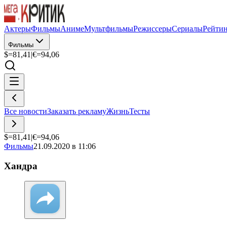
Актеры
Фильмы
Аниме
Мультфильмы
Режиссеры
Сериалы
Рейти
Фильмы
$=
81,41
|
€=
94,06
Все новости
Заказать рекламу
Жизнь
Тесты
$=
81,41
|
€=
94,06
Фильмы
21.09.2020 в 11:06
Хандра