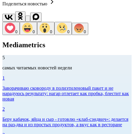
Поделиться новостью
0
0
0
0
0
Mediametrics
5
самых читаемых новостей недели
1
Заворачиваю сковороду в полиэтиленовый пакет и не
нарадуюсь результату: нагар отлетает как пробка, блестит как
новая
2
Беру кабачок, яйца и сыр - готовлю «клаб-сэндвич»: делается
на раз-два и из простых продуктов, а вкус как в ресторане