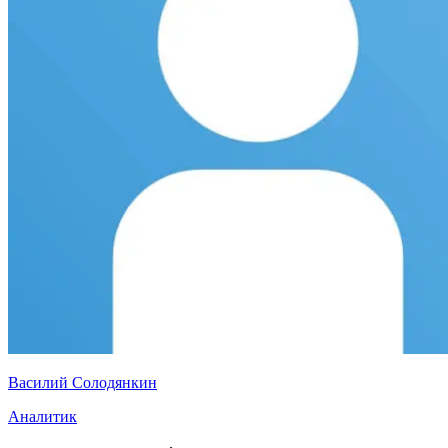
Василий Солодянкин
Аналитик