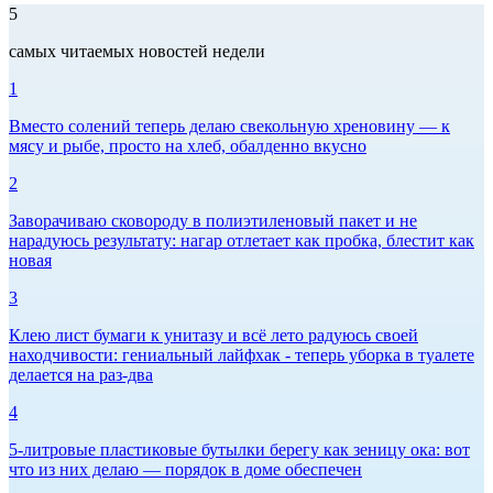
5
самых читаемых новостей недели
1
Вместо солений теперь делаю свекольную хреновину — к
мясу и рыбе, просто на хлеб, обалденно вкусно
2
Заворачиваю сковороду в полиэтиленовый пакет и не
нарадуюсь результату: нагар отлетает как пробка, блестит как
новая
3
Клею лист бумаги к унитазу и всё лето радуюсь своей
находчивости: гениальный лайфхак - теперь уборка в туалете
делается на раз-два
4
5-литровые пластиковые бутылки берегу как зеницу ока: вот
что из них делаю — порядок в доме обеспечен