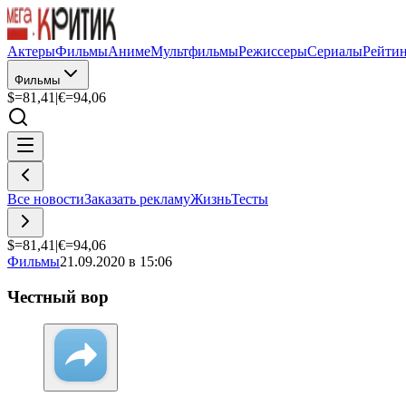
Актеры
Фильмы
Аниме
Мультфильмы
Режиссеры
Сериалы
Рейти
Фильмы
$=
81,41
|
€=
94,06
Все новости
Заказать рекламу
Жизнь
Тесты
$=
81,41
|
€=
94,06
Фильмы
21.09.2020 в 15:06
Честный вор