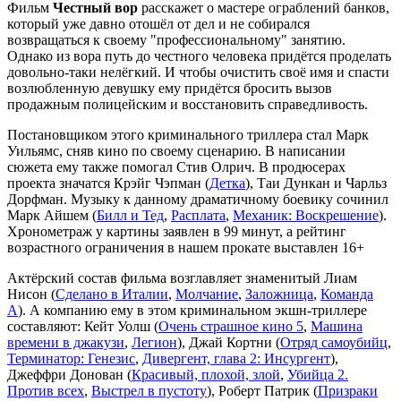
Фильм
Честный вор
расскажет о мастере ограблений банков,
который уже давно отошёл от дел и не собирался
возвращаться к своему "профессиональному" занятию.
Однако из вора путь до честного человека придётся проделать
довольно-таки нелёгкий. И чтобы очистить своё имя и спасти
возлюбленную девушку ему придётся бросить вызов
продажным полицейским и восстановить справедливость.
Постановщиком этого криминального триллера стал Марк
Уильямс, сняв кино по своему сценарию. В написании
сюжета ему также помогал Стив Олрич. В продюсерах
проекта значатся Крэйг Чэпман (
Детка
), Таи Дункан и Чарльз
Дорфман. Музыку к данному драматичному боевику сочинил
Марк Айшем (
Билл и Тед
,
Расплата
,
Механик: Воскрешение
).
Хронометраж у картины заявлен в 99 минут, а рейтинг
возрастного ограничения в нашем прокате выставлен 16+
Актёрский состав фильма возглавляет знаменитый Лиам
Нисон (
Сделано в Италии
,
Молчание
,
Заложница
,
Команда
А
). А компанию ему в этом криминальном экшн-триллере
составляют: Кейт Уолш (
Очень страшное кино 5
,
Машина
времени в джакузи
,
Легион
), Джай Кортни (
Отряд самоубийц
,
Терминатор: Генезис
,
Дивергент, глава 2: Инсургент
),
Джеффри Донован (
Красивый, плохой, злой
,
Убийца 2.
Против всех
,
Выстрел в пустоту
), Роберт Патрик (
Призраки