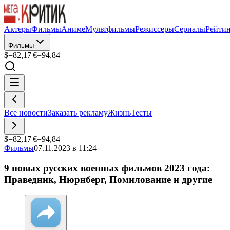
Актеры
Фильмы
Аниме
Мультфильмы
Режиссеры
Сериалы
Рейти
Фильмы
$=
82,17
|
€=
94,84
Все новости
Заказать рекламу
Жизнь
Тесты
$=
82,17
|
€=
94,84
Фильмы
07.11.2023 в 11:24
9 новых русских военных фильмов 2023 года:
Праведник, Нюрнберг, Помилование и другие