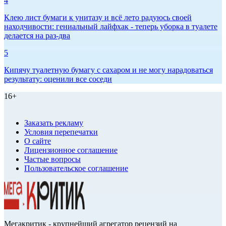
4
Клею лист бумаги к унитазу и всё лето радуюсь своей
находчивости: гениальный лайфхак - теперь уборка в туалете
делается на раз-два
5
Кипячу туалетную бумагу с сахаром и не могу нарадоваться
результату: оценили все соседи
16+
Заказать рекламу
Условия перепечатки
О сайте
Лицензионное соглашение
Частые вопросы
Пользовательское соглашение
Мегакритик - крупнейший агрегатор рецензий на