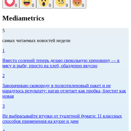
0
0
0
0
0
Mediametrics
5
самых читаемых новостей недели
1
Вместо солений теперь делаю свекольную хреновину — к
мясу и рыбе, просто на хлеб, обалденно вкусно
2
Заворачиваю сковороду в полиэтиленовый пакет и не
нарадуюсь результату: нагар отлетает как пробка, блестит как
новая
3
Не выбрасывайте втулки от туалетной бумаги: 11 классных
способов применения на кухне и даче