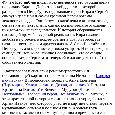
Фильм
Кто-нибудь видел мою девчонку?
это русская драма
по роману Карины Добротворской, действие которой
развернётся в Петербурге, где главные герои Кира и Сергей
слывут идеальной и самой красивой парой богемы
девяностых годов. Они безумно влюблены в кинематограф,
слывут интеллектуалами, однако романтические отношения у
них всё-таки не складываются. И история оборачивается
настоящей драмой в суровой реальности. Кира находит
любовь на стороне, а вскоре сбегает в другой город, где
начинает вести совсем другую жизнь. А Сергей остаётся в
Петербурге, а вскоре после развода умирает. И вот проходит
семнадцать лет, Кира начинает осознавать, что её сердце
осталось там, с Сергеем, и теперь ей в жизни уже не найти
собственного счастья.
Адаптировала в сценарий роман-первосточник и
постановщицей картины стала Ангелина Никонова (
Портрет
в сумерках
). В продюсерах проекта Сабина Еремеева
(
Перемирие
,
Холодное танго
,
До свидания мама
), Нателла
Крапивина (
Кислота
) и Вячеслав Муругов (
Днюха!
,
Неуловимые: Последний герой
,
Всё включено 2
). Музыку в
этой драматичной истории сочинил композитор-дебютант
Артем Иванов, для которого участие в картине станет первым
музыкальным опытом в большом кино. Хронометраж
киноленты заявлен в сто минут экранного времени, то есть