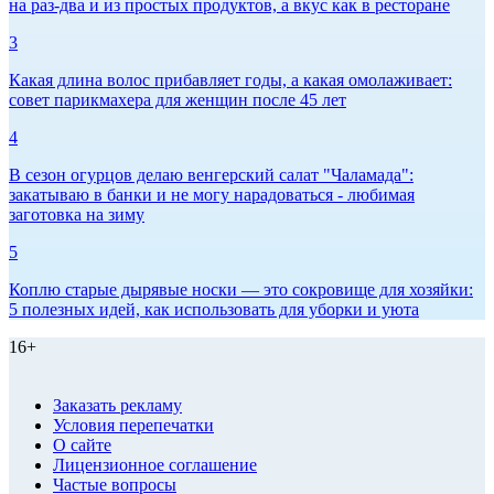
на раз-два и из простых продуктов, а вкус как в ресторане
3
Какая длина волос прибавляет годы, а какая омолаживает:
совет парикмахера для женщин после 45 лет
4
В сезон огурцов делаю венгерский салат "Чаламада":
закатываю в банки и не могу нарадоваться - любимая
заготовка на зиму
5
Коплю старые дырявые носки — это сокровище для хозяйки:
5 полезных идей, как использовать для уборки и уюта
16+
Заказать рекламу
Условия перепечатки
О сайте
Лицензионное соглашение
Частые вопросы