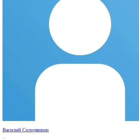
Василий Солодянкин