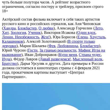
чуть больше полутора часов. А рейтинг возрастного
ограничения, согласно постеру и трейлеру, присвоен строго
18+
Актёрский состав фильма включает в себя таких артистов
русского кино и российских сериалов, как Аня Чиповская
(
Хандра
,
Блокбастер
,
О любви
), Александр Горчилин (
Лето
,
Хит
,
Зоология
,
Ученик
), Виктория Исакова (
Один вдох
,
Ленин. Неизбежность
,
Жги!
), Юра Борисов (
Елена
,
Хрусталь
,
Калашников
), Алексей Золотовицкий (
В спорте только
девушки
), Мария Шалаева (
Фея
,
Любовницы
,
Блокбастер
),
Юрий Чурсин (
Гости
,
За гранью реальности
,
Мафия: Игра на
выживание
), Иван Добронравов (
Купи меня
,
Страна чудес
,
Иуда
), Фёдор Лавров (
Давай разведемся!
,
Мысленный волк
,
Братство
), Дарья Урсуляк и других. Дата премьеры в России
должна состояться в кинотеатрах страны с 4 февраля 2021
года, прокатчиком картины выступает «Централ
Партнершип».