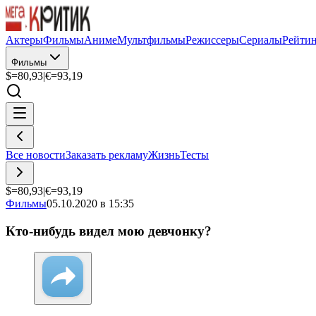
Актеры
Фильмы
Аниме
Мультфильмы
Режиссеры
Сериалы
Рейти
Фильмы
$=
80,93
|
€=
93,19
Все новости
Заказать рекламу
Жизнь
Тесты
$=
80,93
|
€=
93,19
Фильмы
05.10.2020 в 15:35
Кто-нибудь видел мою девчонку?