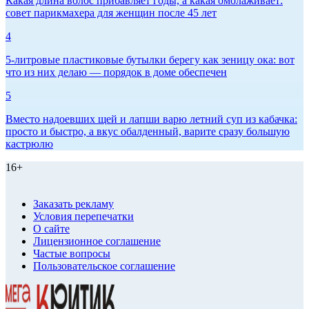
Какая длина волос прибавляет годы, а какая омолаживает:
совет парикмахера для женщин после 45 лет
4
5-литровые пластиковые бутылки берегу как зеницу ока: вот
что из них делаю — порядок в доме обеспечен
5
Вместо надоевших щей и лапши варю летний суп из кабачка:
просто и быстро, а вкус обалденный, варите сразу большую
кастрюлю
16+
Заказать рекламу
Условия перепечатки
О сайте
Лицензионное соглашение
Частые вопросы
Пользовательское соглашение