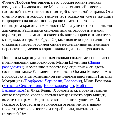
Фильм
Любовь без размера
это русская романтическая
комедия о бэк-вокалистке Маше, выступающей вместе с
настоящей знаменитостью и звездой московской эстрады. Она
отлично поёт и хорошо танцует, вот только ей уже за тридцать
и продюсер начинает непрозрачно намекать, что по
стандартам красоты и молодости Маша уже не очень подходит
для сцены. Решившись омолодиться на оздоровительном
курорте, она в компании своего бывшего парня отправляется
к подножью горы Эльбрус. Однако новые встречи начинают
открывать перед героиней самые неожиданные дальнейшие
перспективы, меняя в корни планы и дальнейшую жизнь.
Поставила картину известная своими сюжетами сценаристка
и начинающий кинорежиссёр Мария Шульгина (
Давай
разведемся!
). Компанию в работе над сценарием ей здесь
составили также Елизавета Тихонова и Оксана Михеева. А в
продюсерах этой комедийной мелодрамы выступили Наталья
Мокрицкая (
Подбросы
,
Черновик
,
Зоология
), Мила Розанова
(
Битва за Севастополь
,
Класс коррекции
,
Мой папа
Барышников
) и Лика Бланк. Хронометраж проекта заявлен
около полутора часов и составляет девяносто одну минуту
вместе с титрами. Картина снята на киностудии им. М.
Горького. Возрастная маркировка ограничения в нашем
прокате, согласно постерам и трейлерам, выставлена с
пометкой 16+