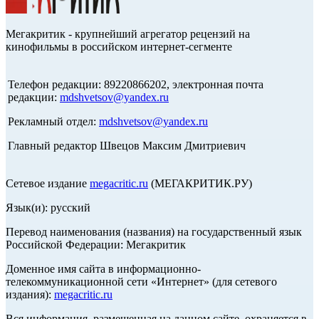
Мегакритик - крупнейший агрегатор рецензий на
кинофильмы в российском интернет-сегменте
Телефон редакции: 89220866202, электронная почта
редакции:
mdshvetsov@yandex.ru
Рекламный отдел:
mdshvetsov@yandex.ru
Главный редактор Швецов Максим Дмитриевич
Сетевое издание
megacritic.ru
(МЕГАКРИТИК.РУ)
Язык(и): русский
Перевод наименования (названия) на государственный язык
Российской Федерации: Мегакритик
Доменное имя сайта в информационно-
телекоммуникационной сети «Интернет» (для сетевого
издания):
megacritic.ru
Вся информация, размещенная на данном сайте, охраняется в