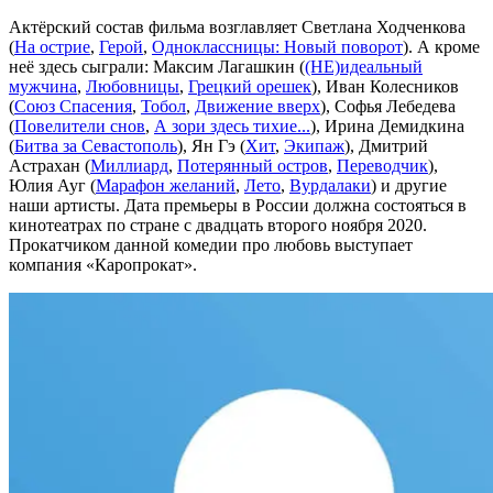
Актёрский состав фильма возглавляет Светлана Ходченкова
(
На острие
,
Герой
,
Одноклассницы: Новый поворот
). А кроме
неё здесь сыграли: Максим Лагашкин (
(НЕ)идеальный
мужчина
,
Любовницы
,
Грецкий орешек
), Иван Колесников
(
Союз Спасения
,
Тобол
,
Движение вверх
), Софья Лебедева
(
Повелители снов
,
А зори здесь тихие...
), Ирина Демидкина
(
Битва за Севастополь
), Ян Гэ (
Хит
,
Экипаж
), Дмитрий
Астрахан (
Миллиард
,
Потерянный остров
,
Переводчик
),
Юлия Ауг (
Марафон желаний
,
Лето
,
Вурдалаки
) и другие
наши артисты. Дата премьеры в России должна состояться в
кинотеатрах по стране с двадцать второго ноября 2020.
Прокатчиком данной комедии про любовь выступает
компания «Каропрокат».