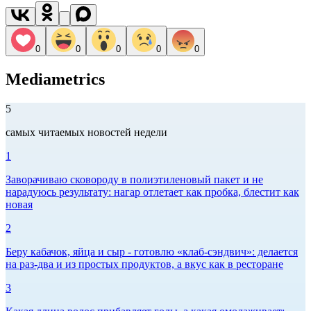
0
0
0
0
0
Mediametrics
5
самых читаемых новостей недели
1
Заворачиваю сковороду в полиэтиленовый пакет и не
нарадуюсь результату: нагар отлетает как пробка, блестит как
новая
2
Беру кабачок, яйца и сыр - готовлю «клаб-сэндвич»: делается
на раз-два и из простых продуктов, а вкус как в ресторане
3