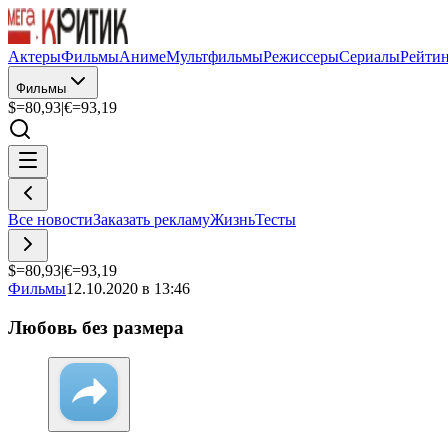
Актеры
Фильмы
Аниме
Мультфильмы
Режиссеры
Сериалы
Рейти
Фильмы
$=
80,93
|
€=
93,19
Все новости
Заказать рекламу
Жизнь
Тесты
$=
80,93
|
€=
93,19
Фильмы
12.10.2020 в 13:46
Любовь без размера