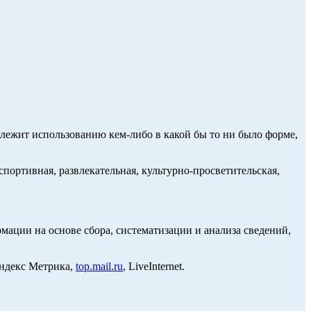
длежит использованию кем-либо в какой бы то ни было форме,
портивная, развлекательная, культурно-просветительская,
ции на основе сбора, систематизации и анализа сведений,
Яндекс Метрика,
top.mail.ru
, LiveInternet.