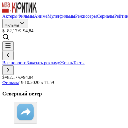
Актеры
Фильмы
Аниме
Мультфильмы
Режиссеры
Сериалы
Рейти
Фильмы
$=
82,17
|
€=
94,84
Все новости
Заказать рекламу
Жизнь
Тесты
$=
82,17
|
€=
94,84
Фильмы
19.10.2020 в 11:59
Северный ветер