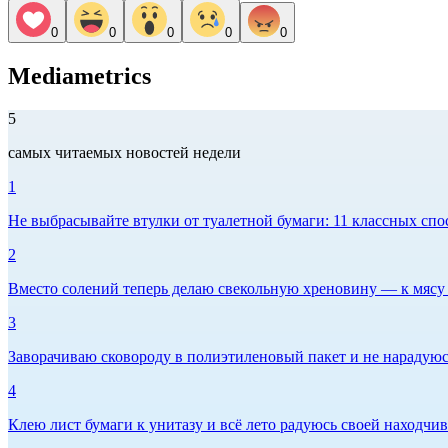
0
0
0
0
0
Mediametrics
5
самых читаемых новостей недели
1
Не выбрасывайте втулки от туалетной бумаги: 11 классных спо
2
Вместо солений теперь делаю свекольную хреновину — к мясу и
3
Заворачиваю сковороду в полиэтиленовый пакет и не нарадуюсь 
4
Клею лист бумаги к унитазу и всё лето радуюсь своей находчиво