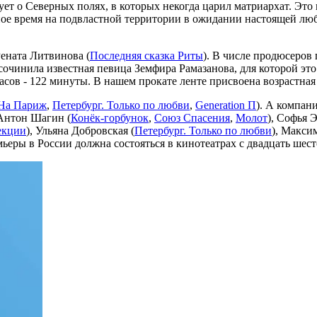
вует о Северных полях, в которых некогда царил матриархат. Эт
ое время на подвластной территории в ожидании настоящей любви
ената Литвинова (
Последняя сказка Риты
). В числе продюсеров
сочинила известная певица Земфира Рамазанова, для которой это
асов - 122 минуты. В нашем прокате ленте присвоена возрастна
На Париж
,
Петербург. Только по любви
,
Generation П
). А компан
 Антон Шагин (
Конёк-горбунок
,
Союз Спасения
,
Молот
), Софья Э
екции
), Ульяна Добровская (
Петербург. Только по любви
), Макси
ьеры в России должна состояться в кинотеатрах с двадцать шест