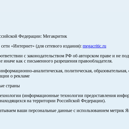
оссийской Федерации: Мегакритик
ети «Интернет» (для сетевого издания):
megacritic.ru
оответствии с законодательством РФ об авторском праве и не по
е иначе как с письменного разрешения правообладателя.
нформационно-аналитическая, политическая, образовательная, с
ации о рекламе
ные страны
хнологии (информационные технологии предоставления информа
 находящихся на территории Российской Федерации).
абатываем ваши персональные данные с использованием метрик 