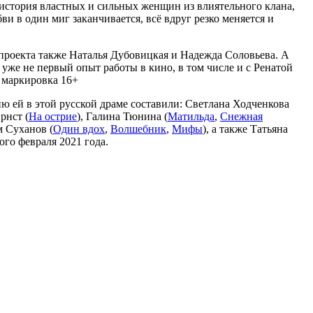
о история властных и сильных женщин из влиятельного клана,
 в один миг заканчивается, всё вдруг резко меняется и
 проекта также Наталья Дубовицкая и Надежда Соловьева. А
 уже не первый опыт работы в кино, в том числе и с Ренатой
я маркировка 16+
ию ей в этой русской драме составили: Светлана Ходченкова
рнст (
На острие
), Галина Тюнина (
Матильда
,
Снежная
м Суханов (
Один вдох
,
Волшебник
,
Мифы
), а также Татьяна
ого февраля 2021 года.