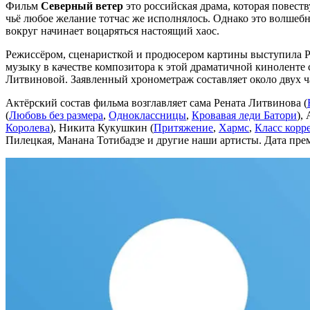
Фильм
Северный ветер
это российская драма, которая повест
чьё любое желание тотчас же исполнялось. Однако это волшебн
вокруг начинает воцаряться настоящий хаос.
Режиссёром, сценаристкой и продюсером картины выступила Р
музыку в качестве композитора к этой драматичной киноленте 
Литвиновой. Заявленный хронометраж составляет около двух ч
Актёрский состав фильма возглавляет сама Рената Литвинова (
(
Любовь без размера
,
Одноклассницы
,
Кровавая леди Батори
),
Королева
), Никита Кукушкин (
Притяжение
,
Хармс
,
Класс корр
Пилецкая, Манана Тотибадзе и другие наши артисты. Дата прем