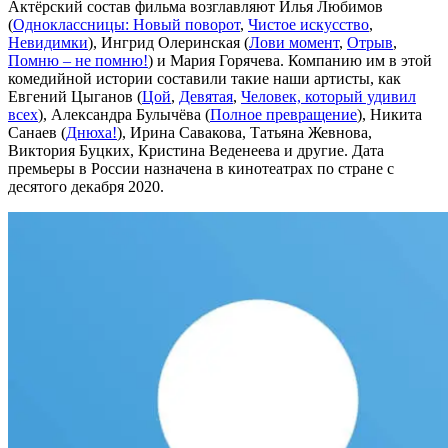
Актёрский состав фильма возглавляют Илья Любимов
(
Одноклассницы: Новый поворот
,
Чистое искусство
,
Невидимки
), Ингрид Олеринская (
Лови момент
,
Отрыв
,
Помню – не помню!
) и Мария Горячева. Компанию им в этой
комедийной истории составили такие наши артисты, как
Евгений Цыганов (
Цой
,
Девятая
,
Человек, который удивил
всех
), Александра Булычёва (
Полное превращение
), Никита
Санаев (
Днюха!
), Ирина Савакова, Татьяна Жевнова,
Виктория Буцких, Кристина Веденеева и другие. Дата
премьеры в России назначена в кинотеатрах по стране с
десятого декабря 2020.