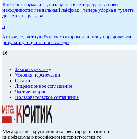
Клею лист бумаги к унитазу и всё лето радуюсь своей
находчивости: гениальный лайфхак - теперь уборка в туалете
делается на раз-два
5
Кипячу туалетную бумагу с сахаром и не могу нарадоваться
результату: оценили все соседи
16+
Заказать рекламу
Условия перепечатки
О сайте
Лицензионное соглашение
Частые вопросы
Пользовательское соглашение
Мегакритик - крупнейший агрегатор рецензий на
кинофильмы в российском интернет-сегменте