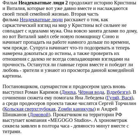
Фильм
Неадекватные люди 2
продолжит историю Кристины
и Виталия, которые вот уже давно вместе и наслаждаются
своей тихой семейной жизнью. Вторая часть
фильма
Неадекватные люди
расскажет о том, как
саркастический взгляд на мир у Кристины всё сильнее не
совпадает с идеалами мужа. Она вовсю занята делами по дому,
но вот Виталий завёл себе новую помощницу Соню и
начинает пропадать на работе намного дольше по времени,
чем прежде. Супруга начинает что-то подозревать и теперь
намерена докопаться до истины, а также проверить их
отношения с далеко не всегда совпадающими взглядами на
прочность. Останутся ли главные герои вместе и победит ли
любовь - зрители и узнают из просмотра данной комедийной
картины.
Постановщиком, сценаристом и продюсером здесь вновь
выступил Роман Каримов (
Днюха
,
Чёрная вода
,
Вдребезги
). В
сочинении сюжета ему помогала Яна Лебедева (
Гуляй, Вася
),
а среди продюсеров проекта также числятся Сергей Торчилин
(
Кольская сверхглубокая
,
Zомби каникулы
) и Андрей
Шишканов (
Домовой
). Прокатчиком на территории РФ
выступает компания «MEGOGO Studios». А хронометраж
сиквела заявлен в полтора часа - девяносто минут вместе с
титрами.