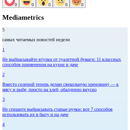
0
0
0
0
0
Mediametrics
5
самых читаемых новостей недели
1
Не выбрасывайте втулки от туалетной бумаги: 11 классных
способов применения на кухне и даче
2
Вместо солений теперь делаю свекольную хреновину — к
мясу и рыбе, просто на хлеб, обалденно вкусно
3
Не спешите выбрасывать старые ручки: вот 7 способов
использовать их в быту и на даче
4