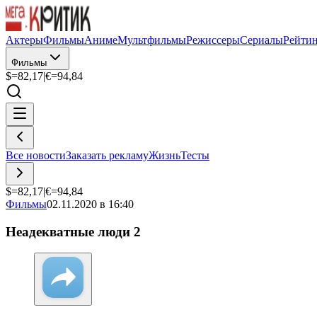
Актеры
Фильмы
Аниме
Мультфильмы
Режиссеры
Сериалы
Рейти
Фильмы
$=
82,17
|
€=
94,84
Все новости
Заказать рекламу
Жизнь
Тесты
$=
82,17
|
€=
94,84
Фильмы
02.11.2020 в 16:40
Неадекватные люди 2