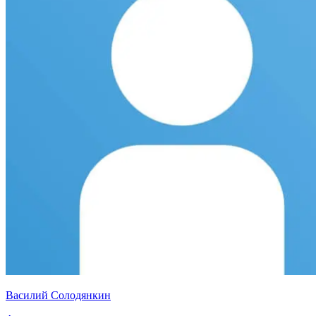
Василий Солодянкин