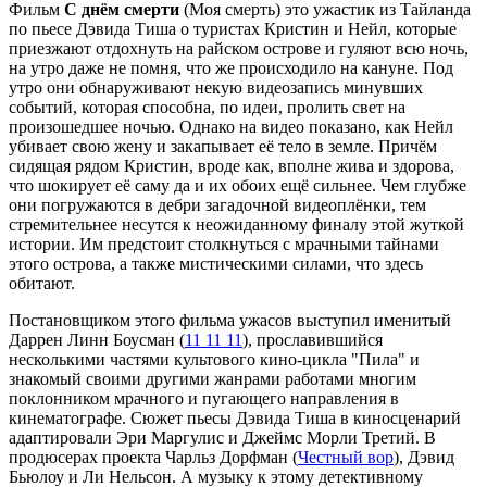
Фильм
С днём смерти
(Моя смерть) это ужастик из Тайланда
по пьесе Дэвида Тиша о туристах Кристин и Нейл, которые
приезжают отдохнуть на райском острове и гуляют всю ночь,
на утро даже не помня, что же происходило на кануне. Под
утро они обнаруживают некую видеозапись минувших
событий, которая способна, по идеи, пролить свет на
произошедшее ночью. Однако на видео показано, как Нейл
убивает свою жену и закапывает её тело в земле. Причём
сидящая рядом Кристин, вроде как, вполне жива и здорова,
что шокирует её саму да и их обоих ещё сильнее. Чем глубже
они погружаются в дебри загадочной видеоплёнки, тем
стремительнее несутся к неожиданному финалу этой жуткой
истории. Им предстоит столкнуться с мрачными тайнами
этого острова, а также мистическими силами, что здесь
обитают.
Постановщиком этого фильма ужасов выступил именитый
Даррен Линн Боусман (
11 11 11
), прославившийся
несколькими частями культового кино-цикла "Пила" и
знакомый своими другими жанрами работами многим
поклонником мрачного и пугающего направления в
кинематографе. Сюжет пьесы Дэвида Тиша в киносценарий
адаптировали Эри Маргулис и Джеймс Морли Третий. В
продюсерах проекта Чарльз Дорфман (
Честный вор
), Дэвид
Бьюлоу и Ли Нельсон. А музыку к этому детективному