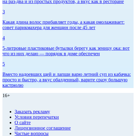
на раз-два и из простых продуктов, а вкус как в ресторане
3
Какая длина волос прибавляет годы, а какая омолаживает:
совет парикмахера для женщин после 45 лет
4
5-литровые пластиковые бутылки берегу как зеницу ока: вот
что из них делаю — порядок в доме обеспечен
5
Вместо надоевших щей и лапши варю летний суп из кабачка:
просто и быстро, а вкус обалденный, варите сразу большую
кастрюлю
16+
Заказать рекламу
Условия перепечатки
О сайте
Лицензионное соглашение
Частые вопросы