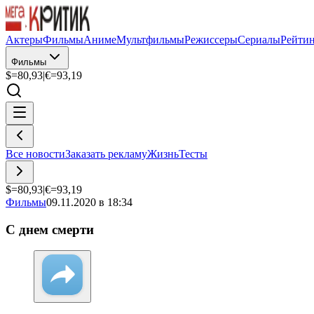
Актеры
Фильмы
Аниме
Мультфильмы
Режиссеры
Сериалы
Рейти
Фильмы
$=
80,93
|
€=
93,19
Все новости
Заказать рекламу
Жизнь
Тесты
$=
80,93
|
€=
93,19
Фильмы
09.11.2020 в 18:34
С днем смерти