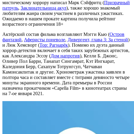
мистическому хоррору написал Марк Сэйфритц (
Призрачный
патруль
,
Заклинательница акул
), также хорошо знакомый
любителям жанра своим участием в различных ужастиках.
Ожидаемо в нашем прокате картина получила рейтинг
возрастного ограничения 18+
Актёрский состав фильма возглавляют Мэгги Кью (
Остров
фантазий
,
Аферисты поневоле
,
Дивергент, глава 3: За стеной
)
и Люк Хемсворт (
Тор: Рагнарёк
). Помимо их дуэта данный
хоррор-детектив включает в себя таких зарубежных артистов,
как Александра Эссоу (
Дом напротив
), Келли Б. Джонс,
Оливер Пол Барри, Танапат Сингамрат, Кэт Ингкарат,
Каледония Берр, Сахапум Тотрунгсуп, Чатчаваи
Камонсакпитак и другие. Хронометраж ужастика заявлен в
полтора часа и составляет вместе с титрами девяносто четыре
минуты экранного времени. Дата премьеры в России
назначена прокатчиком «Capella Film» в кинотеатрах страны
на 7-ое января 2021.