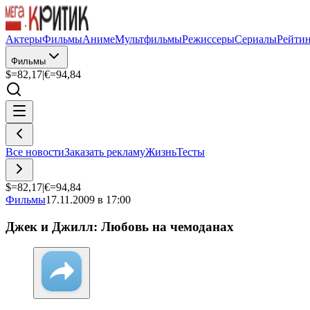
Актеры
Фильмы
Аниме
Мультфильмы
Режиссеры
Сериалы
Рейти
Фильмы
$=
82,17
|
€=
94,84
Все новости
Заказать рекламу
Жизнь
Тесты
$=
82,17
|
€=
94,84
Фильмы
17.11.2009 в 17:00
Джек и Джилл: Любовь на чемоданах