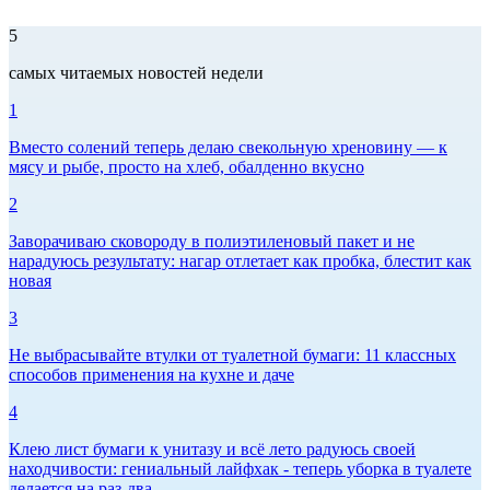
5
самых читаемых новостей недели
1
Вместо солений теперь делаю свекольную хреновину — к
мясу и рыбе, просто на хлеб, обалденно вкусно
2
Заворачиваю сковороду в полиэтиленовый пакет и не
нарадуюсь результату: нагар отлетает как пробка, блестит как
новая
3
Не выбрасывайте втулки от туалетной бумаги: 11 классных
способов применения на кухне и даче
4
Клею лист бумаги к унитазу и всё лето радуюсь своей
находчивости: гениальный лайфхак - теперь уборка в туалете
делается на раз-два