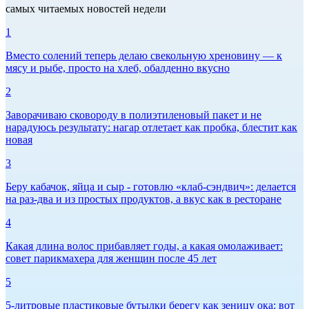
самых читаемых новостей недели
1
Вместо солений теперь делаю свекольную хреновину — к
мясу и рыбе, просто на хлеб, обалденно вкусно
2
Заворачиваю сковороду в полиэтиленовый пакет и не
нарадуюсь результату: нагар отлетает как пробка, блестит как
новая
3
Беру кабачок, яйца и сыр - готовлю «клаб-сэндвич»: делается
на раз-два и из простых продуктов, а вкус как в ресторане
4
Какая длина волос прибавляет годы, а какая омолаживает:
совет парикмахера для женщин после 45 лет
5
5-литровые пластиковые бутылки берегу как зеницу ока: вот