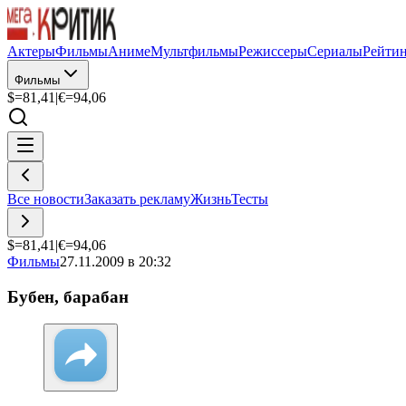
Актеры
Фильмы
Аниме
Мультфильмы
Режиссеры
Сериалы
Рейти
Фильмы
$=
81,41
|
€=
94,06
Все новости
Заказать рекламу
Жизнь
Тесты
$=
81,41
|
€=
94,06
Фильмы
27.11.2009 в 20:32
Бубен, барабан