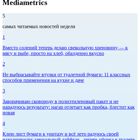
Mediametrics
5
самых читаемых новостей недели
1
Вместо солений теперь делаю свекольную хреновину — к
мясу и рыбе, просто на хлеб, обалденно вкусно
2
Не выбрасывайте втулки от туалетной бумаги: 11 классных
способов применения на кухне и даче
3
Заворачиваю сковороду в полиэтиленовый пакет и не
нарадуюсь результату: нагар отлетает как пробка, блестит как
новая
4
Клею лист бумаги к унитазу и всё лето радуюсь своей
находчивости: гениальный лайфхак - теперь уборка в туалете