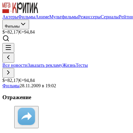
Актеры
Фильмы
Аниме
Мультфильмы
Режиссеры
Сериалы
Рейти
Фильмы
$=
82,17
|
€=
94,84
Все новости
Заказать рекламу
Жизнь
Тесты
$=
82,17
|
€=
94,84
Фильмы
28.11.2009 в 19:02
Отражение