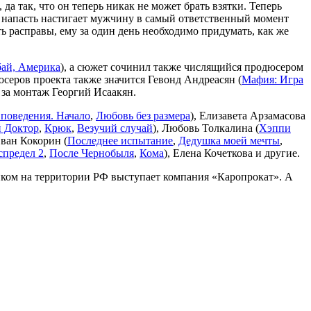
а так, что он теперь никак не может брать взятки. Теперь
я напасть настигает мужчину в самый ответственный момент
ть расправы, ему за один день необходимо придумать, как же
бай, Америка
), а сюжет сочинил также числящийся продюсером
юсеров проекта также значится Гевонд Андреасян (
Мафия: Игра
а за монтаж Георгий Исаакян.
 поведения. Начало
,
Любовь без размера
), Елизавета Арзамасова
 Доктор
,
Крюк
,
Везучий случай
), Любовь Толкалина (
Хэппи
Иван Кокорин (
Последнее испытание
,
Дедушка моей мечты
,
спредел 2
,
После Чернобыля
,
Кома
), Елена Кочеткова и другие.
тчиком на территории РФ выступает компания «Каропрокат». А