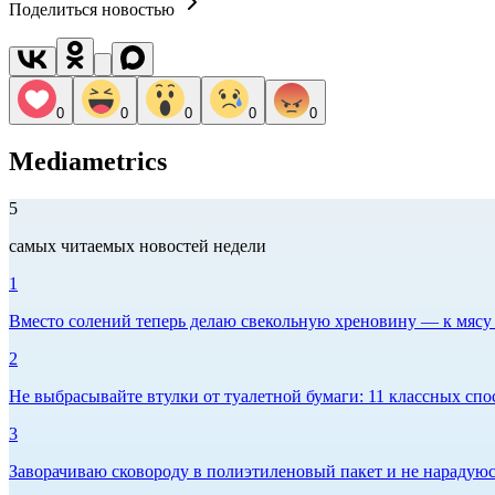
Поделиться новостью
0
0
0
0
0
Mediametrics
5
самых читаемых новостей недели
1
Вместо солений теперь делаю свекольную хреновину — к мясу и
2
Не выбрасывайте втулки от туалетной бумаги: 11 классных спо
3
Заворачиваю сковороду в полиэтиленовый пакет и не нарадуюсь 