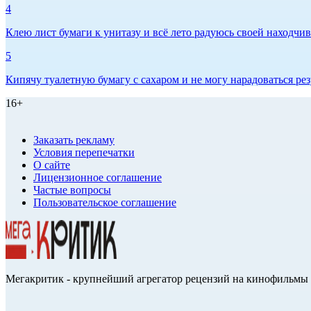
4
Клею лист бумаги к унитазу и всё лето радуюсь своей находчиво
5
Кипячу туалетную бумагу с сахаром и не могу нарадоваться рез
16+
Заказать рекламу
Условия перепечатки
О сайте
Лицензионное соглашение
Частые вопросы
Пользовательское соглашение
Мегакритик - крупнейший агрегатор рецензий на кинофильмы 