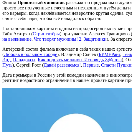
Фильм
Проклятый чиновник
расскажет о продажном и жуликов
просто все полученные нечестным и незаконным путём деньги 
его карьеры, когда наклёвывается невероятно крутая сделка, с
снять с себя чары, чтобы всё наладилось обратно.
Постановщиком картины и одним из продюсеров выступает пр
Гайк Асатрян (
Стриптизёры
) при участии Алексея Гравицкого 
на выживание
,
Что творят мужчины! 2
,
Защитники
). За опера
Актёрский состав фильма включает в себя таких наших артист
(
Любовь в большом городе
), Владимир Сычёв (
БУМЕРанг
,
Тень
Энд
,
Парадоксы
,
Как поднять миллион. Исповедь Z@drota
), Ол
Путь
), Сергей Рост (
Давай разведемся!
,
Первые
,
Спасти Пушки
Дата премьеры в России у этой комедии назначена в кинотеатр
рейтинг возрастного ограничения в нашем прокате картине пр