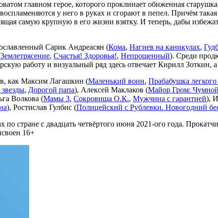
атом главном герое, которого проклинает обиженная старушка, д
воспламеняются у него в руках и сгорают в пепел. Причём така
улящая самую крупную в его жизни взятку. И теперь, дабы избежа
ославленный Сарик Андреасян (
Кома
,
Нагиев на каникулах
,
Гуд
(
Землетрясение
,
Счастья! Здоровья!
,
Непрощенный
). Среди прод
торскую работу и визуальный ряд здесь отвечает Кирилл Зоткин, 
ов, как Максим Лагашкин (
Маленький воин
,
Прабабушка легкого
 звезды
,
Дорогой папа
), Алексей Маклаков (
Майор Гром: Чумной
ьга Волкова (
Мамы 3
,
Сокровища О.К.
,
Мужчина с гарантией
), 
на
), Ростислав Гулбис (
Полицейский с Рублевки. Новогодний бе
ах по стране с двадцать четвёртого июня 2021-ого года. Прока
исвоен 16+