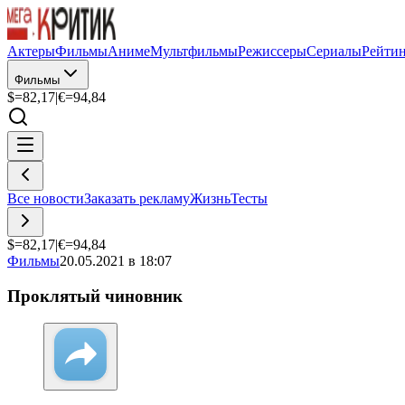
Актеры
Фильмы
Аниме
Мультфильмы
Режиссеры
Сериалы
Рейти
Фильмы
$=
82,17
|
€=
94,84
Все новости
Заказать рекламу
Жизнь
Тесты
$=
82,17
|
€=
94,84
Фильмы
20.05.2021 в 18:07
Проклятый чиновник