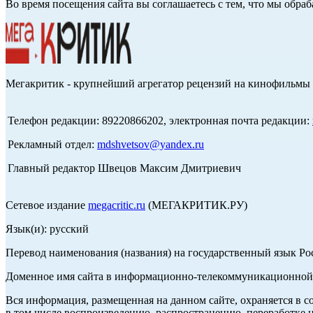
Во время посещения сайта вы соглашаетесь с тем, что мы обр
Мегакритик - крупнейший агрегатор рецензий на кинофильмы 
Телефон редакции: 89220866202, электронная почта редакции:
Рекламный отдел:
mdshvetsov@yandex.ru
Главный редактор Швецов Максим Дмитриевич
Сетевое издание
megacritic.ru
(МЕГАКРИТИК.РУ)
Язык(и): русский
Перевод наименования (названия) на государственный язык Р
Доменное имя сайта в информационно-телекоммуникационной с
Вся информация, размещенная на данном сайте, охраняется в с
в том числе воспроизведению, распространению, переработке н