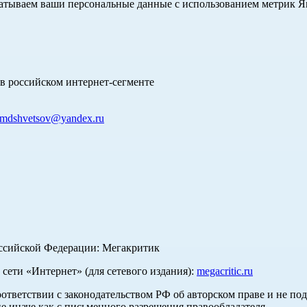
абатываем ваши персональные данные с использованием метрик 
в российском интернет-сегменте
mdshvetsov@yandex.ru
оссийской Федерации: Мегакритик
ети «Интернет» (для сетевого издания):
megacritic.ru
оответствии с законодательством РФ об авторском праве и не по
е иначе как с письменного разрешения правообладателя.