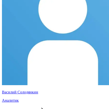
Василий Солодянкин
Аналитик