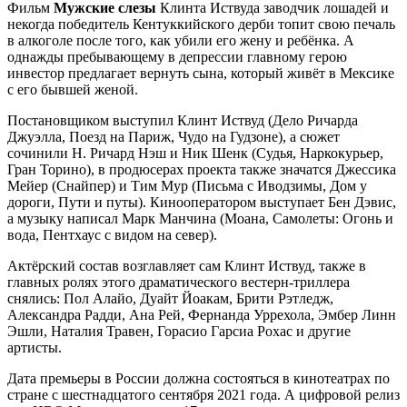
Фильм
Мужские слезы
Клинта Иствуда заводчик лошадей и
некогда победитель Кентуккийского дерби топит свою печаль
в алкоголе после того, как убили его жену и ребёнка. А
однажды пребывающему в депрессии главному герою
инвестор предлагает вернуть сына, который живёт в Мексике
с его бывшей женой.
Постановщиком выступил Клинт Иствуд (Дело Ричарда
Джуэлла, Поезд на Париж, Чудо на Гудзоне), а сюжет
сочинили Н. Ричард Нэш и Ник Шенк (Судья, Наркокурьер,
Гран Торино), в продюсерах проекта также значатся Джессика
Мейер (Снайпер) и Тим Мур (Письма с Иводзимы, Дом у
дороги, Пути и путы). Кинооператором выступает Бен Дэвис,
а музыку написал Марк Манчина (Моана, Самолеты: Огонь и
вода, Пентхаус с видом на север).
Актёрский состав возглавляет сам Клинт Иствуд, также в
главных ролях этого драматического вестерн-триллера
снялись: Пол Алайо, Дуайт Йоакам, Брити Рэтледж,
Александра Радди, Ана Рей, Фернанда Уррехола, Эмбер Линн
Эшли, Наталия Травен, Горасио Гарсиа Рохас и другие
артисты.
Дата премьеры в России должна состояться в кинотеатрах по
стране с шестнадцатого сентября 2021 года. А цифровой релиз