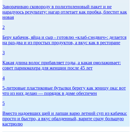
Заворачиваю сковороду в полиэтиленовый пакет и не
нарадуюсь результату: нагар отлетает как пробка, блестит как
новая
2
Беру кабачок, яйца и сыр - готовлю «клаб-сэндвич»: делается
на раз-два и из простых продуктов, а вкус как в ресторане
3
Какая длина волос прибавляет годы, а какая омолаживает:
совет парикмахера для женщин после 45 лет
4
5-литровые пластиковые бутылки берегу как зеницу ока: вот
что из них делаю — порядок в доме обеспечен
5
Вместо надоевших щей и лапши варю летний суп из кабачка:
просто и быстро, а вкус обалденный, варите сразу большую
кастрюлю