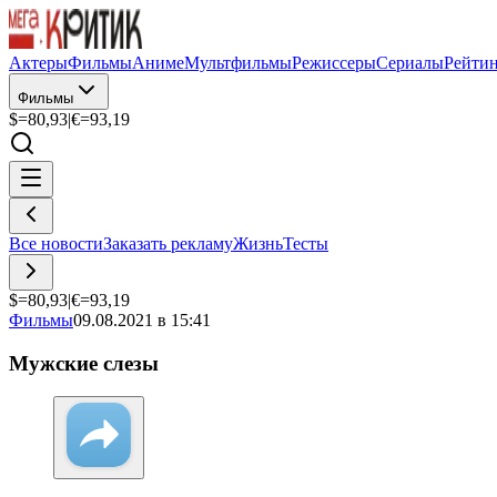
Актеры
Фильмы
Аниме
Мультфильмы
Режиссеры
Сериалы
Рейти
Фильмы
$=
80,93
|
€=
93,19
Все новости
Заказать рекламу
Жизнь
Тесты
$=
80,93
|
€=
93,19
Фильмы
09.08.2021 в 15:41
Мужские слезы