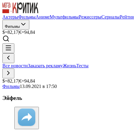
Актеры
Фильмы
Аниме
Мультфильмы
Режиссеры
Сериалы
Рейти
Фильмы
$=
82,17
|
€=
94,84
Все новости
Заказать рекламу
Жизнь
Тесты
$=
82,17
|
€=
94,84
Фильмы
13.09.2021 в 17:50
Эйфель