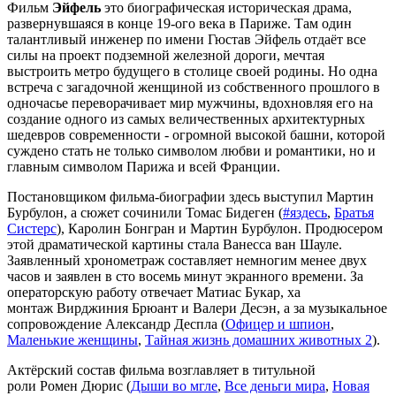
Фильм
Эйфель
это биографическая историческая драма,
развернувшаяся в конце 19-ого века в Париже. Там один
талантливый инженер по имени Гюстав Эйфель отдаёт все
силы на проект подземной железной дороги, мечтая
выстроить метро будущего в столице своей родины. Но одна
встреча с загадочной женщиной из собственного прошлого в
одночасье переворачивает мир мужчины, вдохновляя его на
создание одного из самых величественных архитектурных
шедевров современности - огромной высокой башни, которой
суждено стать не только символом любви и романтики, но и
главным символом Парижа и всей Франции.
Постановщиком фильма-биографии здесь выступил Мартин
Бурбулон, а сюжет сочинили Томас Бидеген (
#яздесь
,
Братья
Систерс
), Каролин Бонгран и Мартин Бурбулон. Продюсером
этой драматической картины стала Ванесса ван Шауле.
Заявленный хронометраж составляет немногим менее двух
часов и заявлен в сто восемь минут экранного времени. За
операторскую работу отвечает Матиас Букар, ха
монтаж Вирджиния Брюант и Валери Десэн, а за музыкальное
сопровождение Александр Деспла (
Офицер и шпион
,
Маленькие женщины
,
Тайная жизнь домашних животных 2
).
Актёрский состав фильма возглавляет в титульной
роли Ромен Дюрис (
Дыши во мгле
,
Все деньги мира
,
Новая