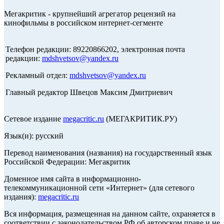
Мегакритик - крупнейший агрегатор рецензий на
кинофильмы в российском интернет-сегменте
Телефон редакции: 89220866202, электронная почта
редакции:
mdshvetsov@yandex.ru
Рекламный отдел:
mdshvetsov@yandex.ru
Главный редактор Швецов Максим Дмитриевич
Сетевое издание
megacritic.ru
(МЕГАКРИТИК.РУ)
Язык(и): русский
Перевод наименования (названия) на государственный язык
Российской Федерации: Мегакритик
Доменное имя сайта в информационно-
телекоммуникационной сети «Интернет» (для сетевого
издания):
megacritic.ru
Вся информация, размещенная на данном сайте, охраняется в
соответствии с законодательством РФ об авторском праве и не