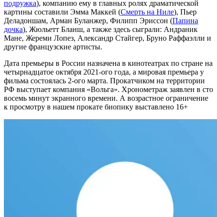
подружка
), компанию ему в главных ролях драматической
картины составили Эмма Маккей (
Смерть на Ниле
), Пьер
Деладоншам, Арман Буланжер, Филипп Эриссон (
Папина
дочка
), Жюльетт Бланш, а также здесь сыграли: Андраник
Мане, Жереми Лопез, Александр Стайгер, Бруно Раффаэлли и
другие французские артисты.
Дата премьеры в России назначена в кинотеатрах по стране на
четырнадцатое октября 2021-ого года, а мировая премьера у
фильма состоялась 2-ого марта. Прокатчиком на территории
РФ выступает компания «Вольга». Хронометраж заявлен в сто
восемь минут экранного времени. А возрастное ограничение
к просмотру в нашем прокате биопику выставлено 16+