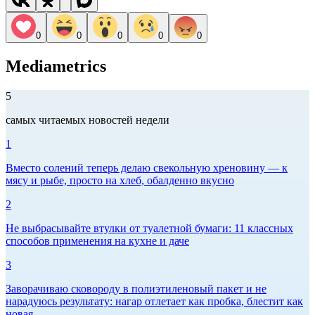
0
0
0
0
0
Mediametrics
5
самых читаемых новостей недели
1
Вместо солений теперь делаю свекольную хреновину — к
мясу и рыбе, просто на хлеб, обалденно вкусно
2
Не выбрасывайте втулки от туалетной бумаги: 11 классных
способов применения на кухне и даче
3
Заворачиваю сковороду в полиэтиленовый пакет и не
нарадуюсь результату: нагар отлетает как пробка, блестит как
новая