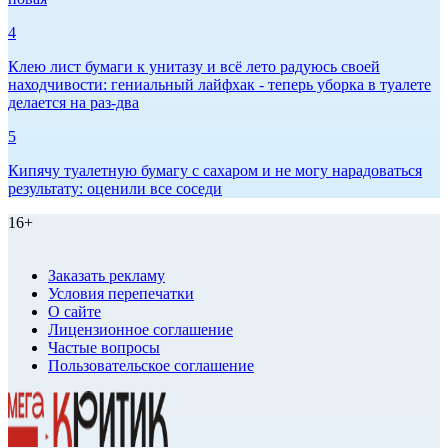
4
Клею лист бумаги к унитазу и всё лето радуюсь своей
находчивости: гениальный лайфхак - теперь уборка в туалете
делается на раз-два
5
Кипячу туалетную бумагу с сахаром и не могу нарадоваться
результату: оценили все соседи
16+
Заказать рекламу
Условия перепечатки
О сайте
Лицензионное соглашение
Частые вопросы
Пользовательское соглашение