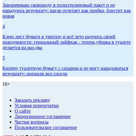
Заворачиваю сковороду в полиэтиленовый пакет и не
нарадуюсь результату: нагар отлетает как пробка, блестит как
новая
4
Клею лист бумаги к унитазу и всё лето радуюсь своей
находчивости: гениальный лайфхак - теперь уборка в туалете
делается на раз-два
5
Кипячу туалетную бумагу с сахаром и не могу нарадоваться
результату: оценили все соседи
16+
Заказать рекламу
Условия перепечатки
О сайте
Лицензионное соглашение
Частые вопросы
Пользовательское соглашение