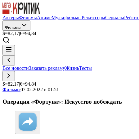
Актеры
Фильмы
Аниме
Мультфильмы
Режиссеры
Сериалы
Рейти
Фильмы
$=
82,17
|
€=
94,84
Все новости
Заказать рекламу
Жизнь
Тесты
$=
82,17
|
€=
94,84
Фильмы
07.02.2022 в 01:51
Операция «Фортуна»: Искусство побеждать