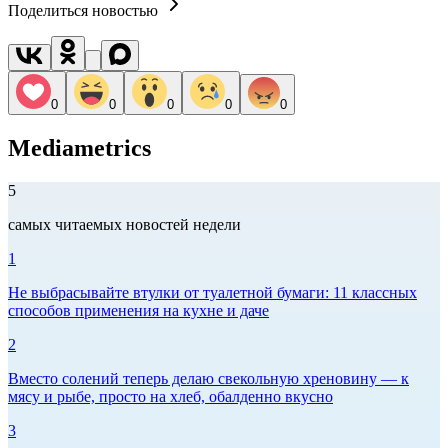
Поделиться новостью
0
0
0
0
0
Mediametrics
5
самых читаемых новостей недели
1
Не выбрасывайте втулки от туалетной бумаги: 11 классных
способов применения на кухне и даче
2
Вместо солений теперь делаю свекольную хреновину — к
мясу и рыбе, просто на хлеб, обалденно вкусно
3