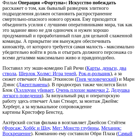
Фильм
Операция «Фортуна»: Искусство побеждать
расскажет о том, как бывалый разведчик элитного
подразделения должен остановить распространение
смертельно-опасного нового оружия. Ему приходится
объединить усилия с лучшими оперативниками мира, так как
это задание явно не для одиночек и нужен хорошо
продуманный и проработанный план для цельной слаженной
команды. А прикрытие им вынужден обеспечивать
киноактёр, от которого требуется самая малость - максимально
убедительно войти в роль и отыграть должного персонажа со
всеми деталями максимально живо и правдоподобно.
Поставил эту экшн-комедию Гай Ричи (
Карты, деньги, два
ствола
,
Шерлок Холмс: Игра теней
,
Рок-н-рольщик
), а за
сюжет отвечают Айван Эткинсон (
Гнев человеческий
) и Марн
Дэвис (
Джентльмены
). В продюсерах также числится Билл
Блок (
Хэллоуин убивает
,
Очень плохие мамочки 2
,
Дедушка
легкого поведения
). За визуальный ряд и операторскую
работу здесь отвечает Алан Стюарт, за монтаж Джеймс
Херберт, а за музыкальное сопровождение
картины Кристофер Бенстед.
Актёрский состав фильма в возглавляет Джейсон Стэйтем
(
Форсаж: Хоббс и Шоу
,
Мег: Монстр глубины
,
Механик:
Воскрешение
). Компанию ему составили Обри Плаза (
Самый