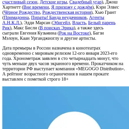
счастливый сезон
,
Детские игры
,
Свадебный угар
), Джош
Хартнетт (
Вне времени
,
Я прихожу с дождём
), Кэри Элвес
(
Чёрное Рождество
,
Рождественская история
), Хью Грант
(
Примадонна
,
Пираты! Банда неудачников
,
Агенты
А.Н.К.Л.
), Эдди Марсан (
Эбигейл
,
Власть
,
Белый парень
Рик
), Макс Бисли (
В поисках Эрика
), а также здесь
сыграли Евгения Кузьмина (
Рок на Востоке
), Багзи
Мэлоун, Каан Урганджиоглу и другие артисты.
Дата премьеры в России назначена в кинотеатрах
одновременно с мировым релизом 12-ого января 2023-его
года. Хронометраж заявлен в сто четырнадцать минут, что
чуть меньше двух часов экранного времени. Прокатчиком на
территории РФ выступает компания «MEGOGO Distribution».
А рейтинг возрастного ограничения в нашем прокате
выставлен с пометкой строго 18+