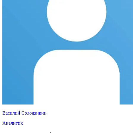
Василий Солодянкин
Аналитик