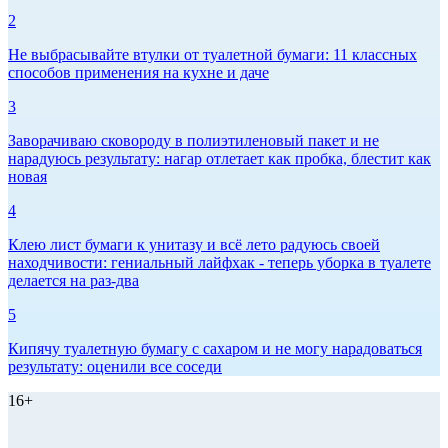
2
Не выбрасывайте втулки от туалетной бумаги: 11 классных
способов применения на кухне и даче
3
Заворачиваю сковороду в полиэтиленовый пакет и не
нарадуюсь результату: нагар отлетает как пробка, блестит как
новая
4
Клею лист бумаги к унитазу и всё лето радуюсь своей
находчивости: гениальный лайфхак - теперь уборка в туалете
делается на раз-два
5
Кипячу туалетную бумагу с сахаром и не могу нарадоваться
результату: оценили все соседи
16+