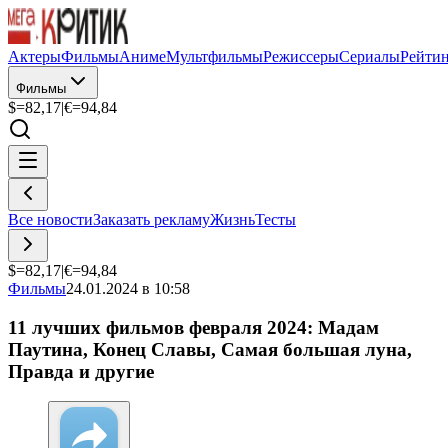
Актеры
Фильмы
Аниме
Мультфильмы
Режиссеры
Сериалы
Рейти
Фильмы
$=
82,17
|
€=
94,84
Все новости
Заказать рекламу
Жизнь
Тесты
$=
82,17
|
€=
94,84
Фильмы
24.01.2024 в 10:58
11 лучших фильмов февраля 2024: Мадам
Паутина, Конец Славы, Самая большая луна,
Правда и другие