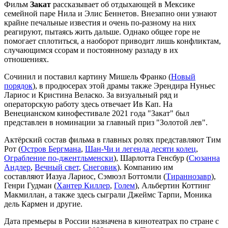
Фильм
Закат
рассказывает об отдыхающей в Мексике
семейной паре Нила и Элис Беннетов. Внезапно они узнают
крайне печальные известия и очень по-разному на них
реагируют, пытаясь жить дальше. Однако общее горе не
помогает сплотиться, а наоборот приводит лишь конфликтам,
случающимся ссорам и постоянному разладу в их
отношениях.
Сочинил и поставил картину Мишель Франко (
Новый
порядок
), в продюсерах этой драмы также Эрендира Нуньес
Лариос и Кристина Веласко. За визуальный ряд и
операторскую работу здесь отвечает Ив Кап. На
Венецианском кинофестивале 2021 года "Закат" был
представлен в номинации за главный приз "Золотой лев".
Актёрский состав фильма в главных ролях представляют Тим
Рот (
Остров Бергмана
,
Шан-Чи и легенда десяти колец
,
Ограбление по-джентльменски
), Шарлотта Генсбур (
Сюзанна
Андлер
,
Вечный свет
,
Снеговик
). Компанию им
составляют Иазуа Лариос, Сэмюэл Боттомли (
Тираннозавр
),
Генри Гудман (
Хантер Киллер
,
Голем
), Альбертин Коттинг
Макмиллан, а также здесь сыграли Джеймс Тарпи, Моника
дель Кармен и другие.
Дата премьеры в России назначена в кинотеатрах по стране с