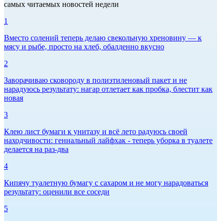
самых читаемых новостей недели
1
Вместо солений теперь делаю свекольную хреновину — к
мясу и рыбе, просто на хлеб, обалденно вкусно
2
Заворачиваю сковороду в полиэтиленовый пакет и не
нарадуюсь результату: нагар отлетает как пробка, блестит как
новая
3
Клею лист бумаги к унитазу и всё лето радуюсь своей
находчивости: гениальный лайфхак - теперь уборка в туалете
делается на раз-два
4
Кипячу туалетную бумагу с сахаром и не могу нарадоваться
результату: оценили все соседи
5