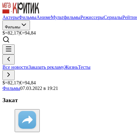
Актеры
Фильмы
Аниме
Мультфильмы
Режиссеры
Сериалы
Рейти
Фильмы
$=
82,17
|
€=
94,84
Все новости
Заказать рекламу
Жизнь
Тесты
$=
82,17
|
€=
94,84
Фильмы
07.03.2022 в 19:21
Закат