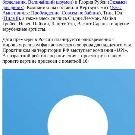
бездельник
,
Величайший шоумен
) и Глория Рубен (
Экзамен
для двоих
). Компанию им составили Кёртвуд Смит (
Ужас
Амитивилля: Пробуждение
,
Совсем не бабник
), Тина Юнг
(
Пила 8
), а также здесь снялись Сидни Леммон, Майкл
Грейес, Невен Пайкич, Ланетт Уэр, Васант Саранга и другие
зарубежные артисты.
Дата премьеры в России планируется одновременно с
мировым релизом фантастического хоррора двенадцатого мая.
Прокатчиком на территории РФ выступает компания «UPI».
А возрастной рейтинг ограничения к просмотру в нашем
прокате картине присвоен с пометкой 16+