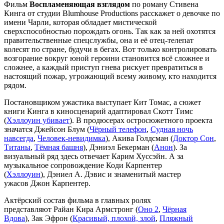
Фильм
Воспламеняющая взглядом
по роману Стивена
Кинга от студии Blumhouse Productions расскажет о девочке по
имени Чарли, которая обладает мистической
сверхспособностью порождать огонь. Так как за ней охотятся
правительственные спецслужбы, она и её отец-телепат
колесят по стране, будучи в бегах. Вот только контролировать
возгорание вокруг юной героини становится всё сложнее и
сложнее, а каждый приступ гнева рискует превратиться в
настоящий пожар, угрожающий всему живому, кто находится
рядом.
Постановщиком ужастика выступает Кит Томас, а сюжет
книги Кинга в киносценарий адаптировал Скотт Тимс
(
Хэллоуин убивает
). В продюсерах остросюжетного проекта
значатся Джейсон Блум (
Чёрный телефон
,
Судная ночь
навсегда
,
Человек-невидимка
), Акива Голдсман (
Доктор Сон
,
Титаны
,
Тёмная башня
), Дэниэл Бекерман (
Анон
). За
визуальный ряд здесь отвечает Карим Хуссэйн. А за
музыкальное сопровождение Коди Карпентер
(
Хэллоуин
), Дэниел А. Дэвис и знаменитый мастер
ужасов Джон Карпентер.
Актёрский состав фильма в главных ролях
представляют Райан Кира Армстронг (
Оно 2
,
Чёрная
Вдова
), Зак Эфрон (
Красивый, плохой, злой
,
Пляжный