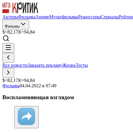
Актеры
Фильмы
Аниме
Мультфильмы
Режиссеры
Сериалы
Рейти
Фильмы
$=
82,17
|
€=
94,84
Все новости
Заказать рекламу
Жизнь
Тесты
$=
82,17
|
€=
94,84
Фильмы
04.04.2022 в 07:49
Воспламеняющая взглядом