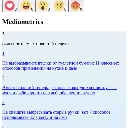
0
0
0
0
0
Mediametrics
5
самых читаемых новостей недели
1
Не выбрасывайте втулки от туалетной бумаги: 11 классных
способов применения на кухне и даче
2
Вместо солений теперь делаю свекольную хреновину — к
мясу и рыбе, просто на хлеб, обалденно вкусно
3
Не спешите выбрасывать старые ручки: вот 7 способов
использовать их в быту и на даче
4