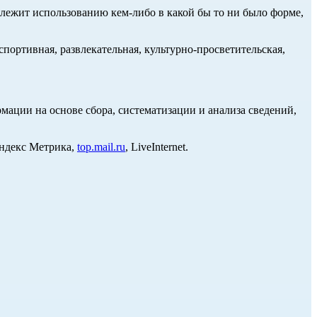
длежит использованию кем-либо в какой бы то ни было форме,
портивная, развлекательная, культурно-просветительская,
ции на основе сбора, систематизации и анализа сведений,
Яндекс Метрика,
top.mail.ru
, LiveInternet.