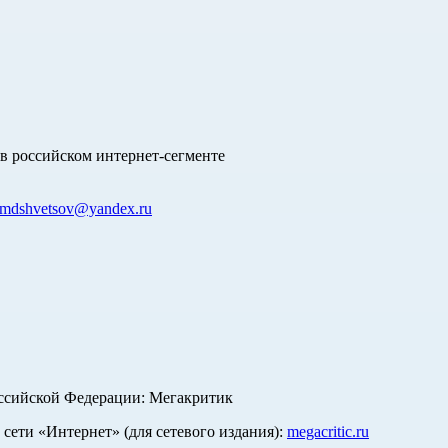
в российском интернет-сегменте
mdshvetsov@yandex.ru
оссийской Федерации: Мегакритик
ети «Интернет» (для сетевого издания):
megacritic.ru