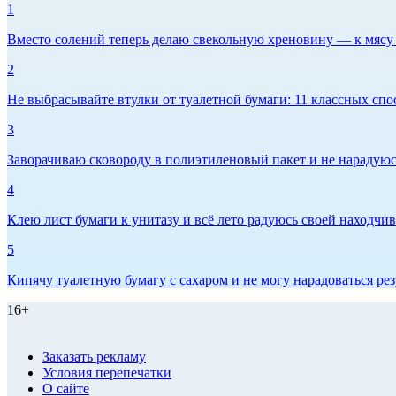
1
Вместо солений теперь делаю свекольную хреновину — к мясу и
2
Не выбрасывайте втулки от туалетной бумаги: 11 классных спо
3
Заворачиваю сковороду в полиэтиленовый пакет и не нарадуюсь 
4
Клею лист бумаги к унитазу и всё лето радуюсь своей находчиво
5
Кипячу туалетную бумагу с сахаром и не могу нарадоваться рез
16+
Заказать рекламу
Условия перепечатки
О сайте