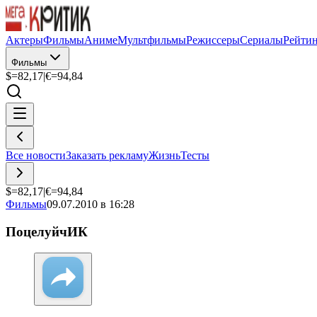
Актеры
Фильмы
Аниме
Мультфильмы
Режиссеры
Сериалы
Рейти
Фильмы
$=
82,17
|
€=
94,84
Все новости
Заказать рекламу
Жизнь
Тесты
$=
82,17
|
€=
94,84
Фильмы
09.07.2010 в 16:28
ПоцелуйчИК