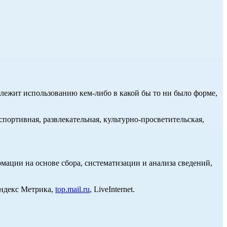
длежит использованию кем-либо в какой бы то ни было форме,
портивная, развлекательная, культурно-просветительская,
ции на основе сбора, систематизации и анализа сведений,
Яндекс Метрика,
top.mail.ru
, LiveInternet.