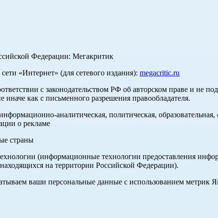
оссийской Федерации: Мегакритик
ети «Интернет» (для сетевого издания):
megacritic.ru
оответствии с законодательством РФ об авторском праве и не по
е иначе как с письменного разрешения правообладателя.
нформационно-аналитическая, политическая, образовательная, с
ации о рекламе
ные страны
хнологии (информационные технологии предоставления информа
 находящихся на территории Российской Федерации).
абатываем ваши персональные данные с использованием метрик 