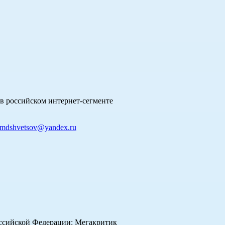
в российском интернет-сегменте
mdshvetsov@yandex.ru
оссийской Федерации: Мегакритик