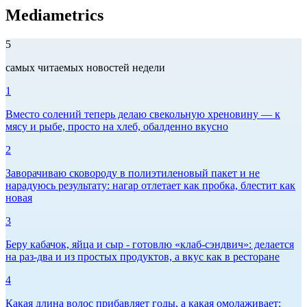
Mediametrics
5
самых читаемых новостей недели
1
Вместо солений теперь делаю свекольную хреновину — к
мясу и рыбе, просто на хлеб, обалденно вкусно
2
Заворачиваю сковороду в полиэтиленовый пакет и не
нарадуюсь результату: нагар отлетает как пробка, блестит как
новая
3
Беру кабачок, яйца и сыр - готовлю «клаб-сэндвич»: делается
на раз-два и из простых продуктов, а вкус как в ресторане
4
Какая длина волос прибавляет годы, а какая омолаживает: