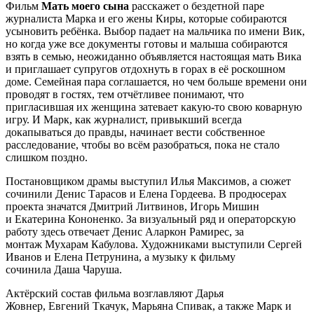
Фильм
Мать моего сына
расскажет о бездетной паре
журналиста Марка и его жены Киры, которые собираются
усыновить ребёнка. Выбор падает на мальчика по имени Вик,
но когда уже все документы готовы и малыша собираются
взять в семью, неожиданно объявляется настоящая мать Вика
и приглашает супругов отдохнуть в горах в её роскошном
доме. Семейная пара соглашается, но чем больше времени они
проводят в гостях, тем отчётливее понимают, что
пригласившая их женщина затевает какую-то свою коварную
игру. И Марк, как журналист, привыкший всегда
докапываться до правды, начинает вести собственное
расследование, чтобы во всём разобраться, пока не стало
слишком поздно.
Постановщиком драмы выступил Илья Максимов, а сюжет
сочинили Денис Тарасов и Елена Гордеева. В продюсерах
проекта значатся Дмитрий Литвинов, Игорь Мишин
и Екатерина Кононенко. За визуальный ряд и операторскую
работу здесь отвечает Денис Аларкон Рамирес, за
монтаж Мухарам Кабулова. Художниками выступили Сергей
Иванов и Елена Петрунина, а музыку к фильму
сочинила Даша Чаруша.
Актёрский состав фильма возглавляют Дарья
Жовнер, Евгений Ткачук, Марьяна Спивак, а также Марк и