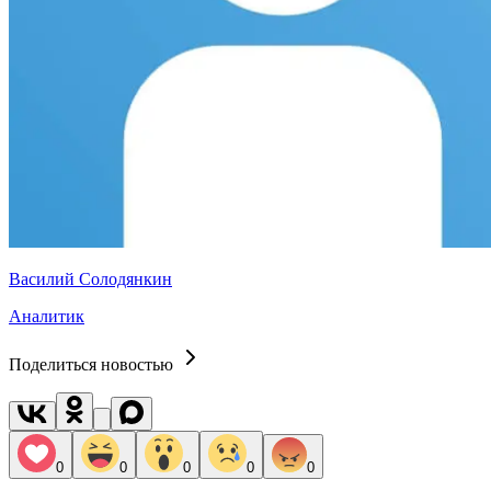
Василий Солодянкин
Аналитик
Поделиться новостью
0
0
0
0
0