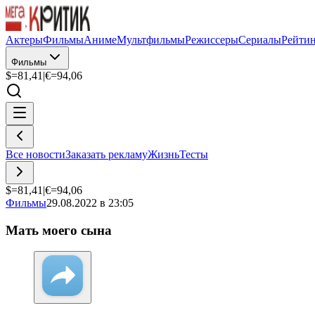
Актеры
Фильмы
Аниме
Мультфильмы
Режиссеры
Сериалы
Рейти
Фильмы
$=
81,41
|
€=
94,06
Все новости
Заказать рекламу
Жизнь
Тесты
$=
81,41
|
€=
94,06
Фильмы
29.08.2022 в 23:05
Мать моего сына