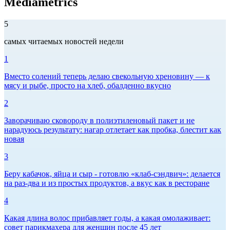
Mediametrics
5
самых читаемых новостей недели
1
Вместо солений теперь делаю свекольную хреновину — к
мясу и рыбе, просто на хлеб, обалденно вкусно
2
Заворачиваю сковороду в полиэтиленовый пакет и не
нарадуюсь результату: нагар отлетает как пробка, блестит как
новая
3
Беру кабачок, яйца и сыр - готовлю «клаб-сэндвич»: делается
на раз-два и из простых продуктов, а вкус как в ресторане
4
Какая длина волос прибавляет годы, а какая омолаживает:
совет парикмахера для женщин после 45 лет