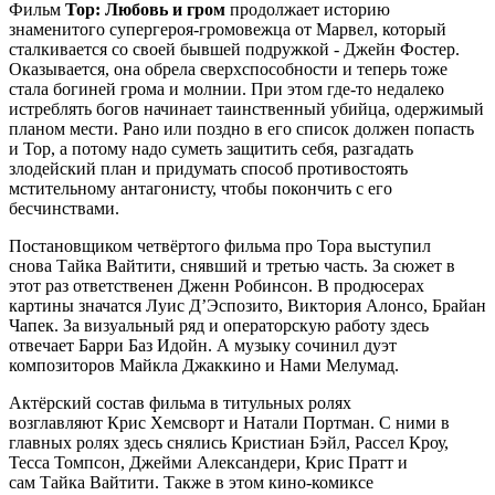
Фильм
Тор: Любовь и гром
продолжает историю
знаменитого супергероя-громовежца от Марвел, который
сталкивается со своей бывшей подружкой - Джейн Фостер.
Оказывается, она обрела сверхспособности и теперь тоже
стала богиней грома и молнии. При этом где-то недалеко
истреблять богов начинает таинственный убийца, одержимый
планом мести. Рано или поздно в его список должен попасть
и Тор, а потому надо суметь защитить себя, разгадать
злодейский план и придумать способ противостоять
мстительному антагонисту, чтобы покончить с его
бесчинствами.
Постановщиком четвёртого фильма про Тора выступил
снова Тайка Вайтити, снявший и третью часть. За сюжет в
этот раз ответственен Дженн Робинсон. В продюсерах
картины значатся Луис Д’Эспозито, Виктория Алонсо, Брайан
Чапек. За визуальный ряд и операторскую работу здесь
отвечает Барри Баз Идойн. А музыку сочинил дуэт
композиторов Майкла Джаккино и Нами Мелумад.
Актёрский состав фильма в титульных ролях
возглавляют Крис Хемсворт и Натали Портман. С ними в
главных ролях здесь снялись Кристиан Бэйл, Рассел Кроу,
Тесса Томпсон, Джейми Александери, Крис Пратт и
сам Тайка Вайтити. Также в этом кино-комиксе