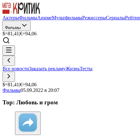
Актеры
Фильмы
Аниме
Мультфильмы
Режиссеры
Сериалы
Рейти
Фильмы
$=
81,41
|
€=
94,06
Все новости
Заказать рекламу
Жизнь
Тесты
$=
81,41
|
€=
94,06
Фильмы
05.09.2022 в 20:07
Тор: Любовь и гром