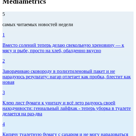
Mediametrics
5
самых читаемых новостей недели
1
Вместо солений теперь делаю свекольную хреновину — к
мясу и рыбе, просто на хлеб, обалденно вкусно
2
Заворачиваю сковороду в полиэтиленовый пакет и не
нарадуюсь результату: нагар отлетает как пробка, блестит как
новая
3
Клею лист бумаги к унитазу и всё лето радуюсь своей
находчивости: гениальный лайфхак - теперь уборка в туалете
делается на раз-два
4
Кипячу туалетную бумагу с сахаром и не могу нарадоваться