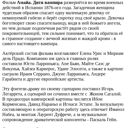
Фильм
Амайа. Дитя вампира
развернётся во время военных
действий в Испании 1876-ого года. Загадочная женщина
чудесным образом спасает одну маленькую девочку от
неминуемой гибели и берёт сиротку под своё крыло. Девочка
боготворит свою спасительницу, видя в ней божьего ангела,
но чем дольше подопечная растёт рядом со своей
покровительницей, тем сильнее понимает, что та обратила её
в странное создание с вечной жизнью и жаждой крови - в
самого настоящего вампира.
Актёрский состав фильма возглавляют Елена Урис и Мириам
дель Прадо. Компанию им здесь в главных ролях
составили Юсти Ларриньяга, Ане Бьян, Майте Саэс де
Викунья, Хайзеа Карнерос, Удане Элосеги, а также в картине
сыграли Ираия Серрано, Джуне Ларраньяга, Андере
Гарабиета и другие европейские артисты.
Эту фэнтези-драму по своему сценарию поставил Игорь
Легаррета, а сценарий он сочинил вместе с Жоном Сагалой.
В продюсерах вампирской картины числятся Ибон
Корменсана, Давид Нараньо и Игнаси Эстапе. За визуальную
составляющую и операторскую работу здесь отвечает Иманол
Набеа, за монтаж Лаурент Дуфрече, а за музыкальное
сопровождение драматической киноленты - Паскаль Гейн.