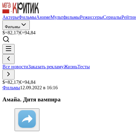
Актеры
Фильмы
Аниме
Мультфильмы
Режиссеры
Сериалы
Рейти
Фильмы
$=
82,17
|
€=
94,84
Все новости
Заказать рекламу
Жизнь
Тесты
$=
82,17
|
€=
94,84
Фильмы
12.09.2022 в 16:16
Амайа. Дитя вампира