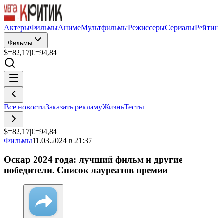
Актеры
Фильмы
Аниме
Мультфильмы
Режиссеры
Сериалы
Рейти
Фильмы
$=
82,17
|
€=
94,84
Все новости
Заказать рекламу
Жизнь
Тесты
$=
82,17
|
€=
94,84
Фильмы
11.03.2024 в 21:37
Оскар 2024 года: лучший фильм и другие
победители. Список лауреатов премии