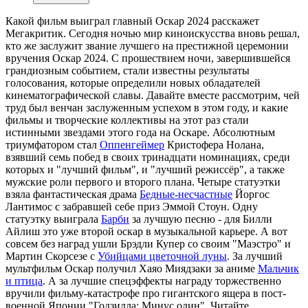
Какой фильм выиграл главный Оскар 2024 расскажет
Мегакритик. Сегодня ночью мир киноискусства вновь решал,
кто же заслужит звание лучшего на престижной церемонии
вручения Оскар 2024. С прошествием ночи, завершившейся
грандиозным событием, стали известны результаты
голосования, которые определили новых обладателей
кинематографической славы. Давайте вместе рассмотрим, чей
труд был венчан заслуженным успехом в этом году, и какие
фильмы и творческие коллективы на этот раз стали
истинными звездами этого года на Оскаре. Абсолютным
триумфатором стал
Оппенгеймер
Кристофера Нолана,
взявший семь побед в своих тринадцати номинациях, среди
которых и "лучший фильм", и "лучший режиссёр", а также
мужские роли первого и второго плана. Четыре статуэтки
взяла фантастическая драма
Бедные-несчастные
Йоргос
Лантимос с забравшей себе приз Эммой Стоун. Одну
статуэтку выиграла
Барби
за лучшую песню - для Билли
Айлиш это уже второй оскар в музыкальной карьере. А вот
совсем без наград ушли Брэдли Купер со своим "Маэстро" и
Мартин Скорсезе с
Убийцами цветочной луны
. За лучший
мультфильм Оскар получил Хаяо Миядзаки за аниме
Мальчик
и птица
. А за лучшие спецэффекты награду торжественно
вручили фильму-катастрофе про гигантского ящера в пост-
военной Японии "Годзилла: Минус один". Читайте