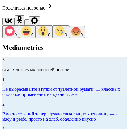
Поделиться новостью
0
0
0
0
0
Mediametrics
5
самых читаемых новостей недели
1
Не выбрасывайте втулки от туалетной бумаги: 11 классных
способов применения на кухне и даче
2
Вместо солений теперь делаю свекольную хреновину — к
мясу и рыбе, просто на хлеб, обалденно вкусно
3