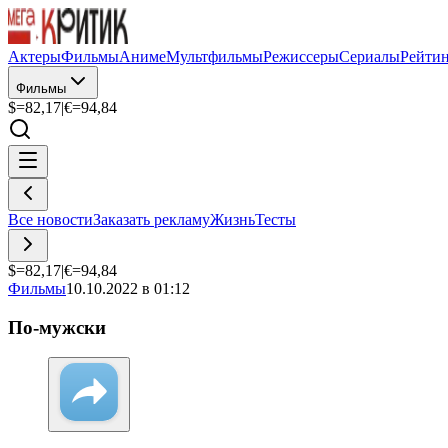
Актеры
Фильмы
Аниме
Мультфильмы
Режиссеры
Сериалы
Рейти
Фильмы
$=
82,17
|
€=
94,84
Все новости
Заказать рекламу
Жизнь
Тесты
$=
82,17
|
€=
94,84
Фильмы
10.10.2022 в 01:12
По-мужски