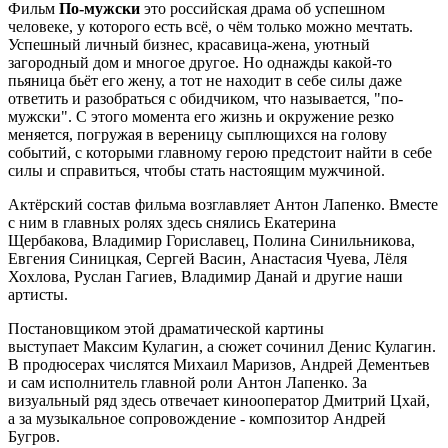
Фильм
По-мужски
это российская драма об успешном
человеке, у которого есть всё, о чём только можно мечтать.
Успешный личный бизнес, красавица-жена, уютный
загородный дом и многое другое. Но однажды какой-то
пьяница бьёт его жену, а тот не находит в себе силы даже
ответить и разобраться с обидчиком, что называется, "по-
мужски". С этого момента его жизнь и окружение резко
меняется, погружая в вереницу сыплющихся на голову
событий, с которыми главному герою предстоит найти в себе
силы и справиться, чтобы стать настоящим мужчиной.
Актёрский состав фильма возглавляет Антон Лапенко. Вместе
с ним в главных ролях здесь снялись Екатерина
Щербакова, Владимир Гориславец, Полина Синильникова,
Евгения Синицкая, Сергей Васин, Анастасия Чуева, Лёля
Хохлова, Руслан Гагиев, Владимир Данай и другие наши
артисты.
Постановщиком этой драматической картины
выступает Максим Кулагин, а сюжет сочинил Денис Кулагин.
В продюсерах числятся Михаил Маризов, Андрей Дементьев
и сам исполнитель главной роли Антон Лапенко. За
визуальный ряд здесь отвечает кинооператор Дмитрий Цхай,
а за музыкальное сопровождение - композитор Андрей
Бугров.