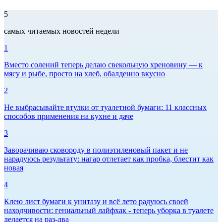
5
самых читаемых новостей недели
1
Вместо солений теперь делаю свекольную хреновину — к
мясу и рыбе, просто на хлеб, обалденно вкусно
2
Не выбрасывайте втулки от туалетной бумаги: 11 классных
способов применения на кухне и даче
3
Заворачиваю сковороду в полиэтиленовый пакет и не
нарадуюсь результату: нагар отлетает как пробка, блестит как
новая
4
Клею лист бумаги к унитазу и всё лето радуюсь своей
находчивости: гениальный лайфхак - теперь уборка в туалете
делается на раз-два