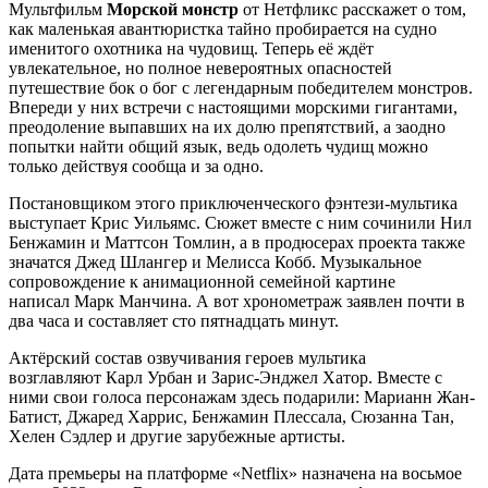
Мультфильм
Морской монстр
от Нетфликс расскажет о том,
как маленькая авантюристка тайно пробирается на судно
именитого охотника на чудовищ. Теперь её ждёт
увлекательное, но полное невероятных опасностей
путешествие бок о бог с легендарным победителем монстров.
Впереди у них встречи с настоящими морскими гигантами,
преодоление выпавших на их долю препятствий, а заодно
попытки найти общий язык, ведь одолеть чудищ можно
только действуя сообща и за одно.
Постановщиком этого приключенческого фэнтези-мультика
выступает Крис Уильямс. Сюжет вместе с ним сочинили Нил
Бенжамин и Маттсон Томлин, а в продюсерах проекта также
значатся Джед Шлангер и Мелисса Кобб. Музыкальное
сопровождение к анимационной семейной картине
написал Марк Манчина. А вот хронометраж заявлен почти в
два часа и составляет сто пятнадцать минут.
Актёрский состав озвучивания героев мультика
возглавляют Карл Урбан и Зарис-Энджел Хатор. Вместе с
ними свои голоса персонажам здесь подарили: Марианн Жан-
Батист, Джаред Харрис, Бенжамин Плессала, Сюзанна Тан,
Хелен Сэдлер и другие зарубежные артисты.
Дата премьеры на платформе «Netflix» назначена на восьмое