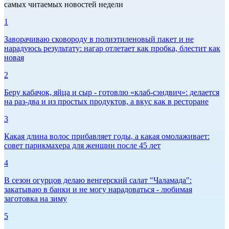
самых читаемых новостей недели
1
Заворачиваю сковороду в полиэтиленовый пакет и не
нарадуюсь результату: нагар отлетает как пробка, блестит как
новая
2
Беру кабачок, яйца и сыр - готовлю «клаб-сэндвич»: делается
на раз-два и из простых продуктов, а вкус как в ресторане
3
Какая длина волос прибавляет годы, а какая омолаживает:
совет парикмахера для женщин после 45 лет
4
В сезон огурцов делаю венгерский салат "Чаламада":
закатываю в банки и не могу нарадоваться - любимая
заготовка на зиму
5