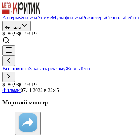
Актеры
Фильмы
Аниме
Мультфильмы
Режиссеры
Сериалы
Рейти
Фильмы
$=
80,93
|
€=
93,19
Все новости
Заказать рекламу
Жизнь
Тесты
$=
80,93
|
€=
93,19
Фильмы
07.11.2022 в 22:45
Морской монстр