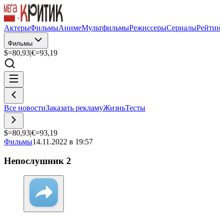
Актеры
Фильмы
Аниме
Мультфильмы
Режиссеры
Сериалы
Рейти
Фильмы
$=
80,93
|
€=
93,19
Все новости
Заказать рекламу
Жизнь
Тесты
$=
80,93
|
€=
93,19
Фильмы
14.11.2022 в 19:57
Непослушник 2