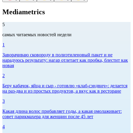
Mediametrics
5
самых читаемых новостей недели
1
Заворачиваю сковороду в полиэтиленовый пакет и не
нарадуюсь результату: нагар отлетает как пробка, блестит как
новая
2
Беру кабачок, яйца и сыр - готовлю «клаб-сэндвич»: делается
на раз-два и из простых продуктов, а вкус как в ресторане
3
Какая длина волос прибавляет годы, а какая омолаживает:
совет парикмахера для женщин после 45 лет
4