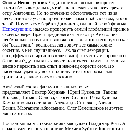
Фильм
Непослушник 2
один криминальный авторитет
платит большие деньги, чтобы исповедаться во всех грехах
отцу Анатолию. Но по стечению обстоятельств тот из-за
несчастного случая напрочь теряет память забыв о том, кто он
такой. Помочь ему берётся Димонстр, главный герой фильма
Непослушник
, надеясь провернуть самый глобальный пранк в
своей карьере. Врачи предполагают, что отцу Анатолию
необходимо вспомнить свою жизнь, а для этого его нужно как
бы "разыграть", воспроизведя вокруг все самые яркие
события, в ней случившиеся. Так, за счёт декораций,
спецэффектов и артистов ключевые фрагменты из прошлого
батюшки будут пытаться восстановить его память, заставляя
заново пережить весь опыт и наконец обрести себя. Но
насколько удачно у всех них получится этот розыгрыш
зрители и узнают, посмотрев кино.
Актёрский состав фильма в главных ролях
представляют Виктор Хориняк, Юрий Кузнецов, Таисия
Вилкова, Татьяна Орлова, Сергей Селин и Гоша Куценко.
Компанию им составили Александр Синюков, Антон
Ескин, Маргарита Аброськина, Олег Каменщиков и другие
наши артисты.
Постановщиком сиквела вновь выступает Владимир Котт. А
сюжет вместе с ним сочинили Михаил Зубко и Константин