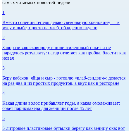
самых читаемых новостей недели
1
Вместо солений теперь делаю свекольную хреновину — к
мясу и рыбе, просто на хлеб, обалденно вкусно
2
Заворачиваю сковороду в полиэтиленовый пакет и не
нарадуюсь результату: нагар отлетает как пробка, блестит как
новая
3
Беру кабачок, яйца и сыр - готовлю «клаб-сэндвич»: делается
на раз-два и из простых продуктов, а вкус как в ресторане
4
Какая длина волос прибавляет годы, а какая омолаживает:
совет парикмахера для женщин после 45 лет
5
5-литровые пластиковые бутылки берегу как зеницу ока: вот