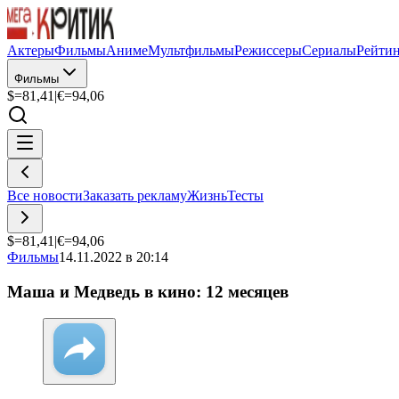
Актеры
Фильмы
Аниме
Мультфильмы
Режиссеры
Сериалы
Рейти
Фильмы
$=
81,41
|
€=
94,06
Все новости
Заказать рекламу
Жизнь
Тесты
$=
81,41
|
€=
94,06
Фильмы
14.11.2022 в 20:14
Маша и Медведь в кино: 12 месяцев