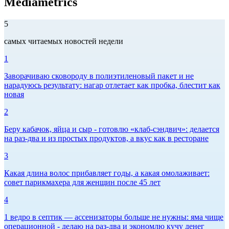
Mediametrics
5
самых читаемых новостей недели
1
Заворачиваю сковороду в полиэтиленовый пакет и не
нарадуюсь результату: нагар отлетает как пробка, блестит как
новая
2
Беру кабачок, яйца и сыр - готовлю «клаб-сэндвич»: делается
на раз-два и из простых продуктов, а вкус как в ресторане
3
Какая длина волос прибавляет годы, а какая омолаживает:
совет парикмахера для женщин после 45 лет
4
1 ведро в септик — ассенизаторы больше не нужны: яма чище
операционной - делаю на раз-два и экономлю кучу денег