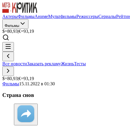
Актеры
Фильмы
Аниме
Мультфильмы
Режиссеры
Сериалы
Рейти
Фильмы
$=
80,93
|
€=
93,19
Все новости
Заказать рекламу
Жизнь
Тесты
$=
80,93
|
€=
93,19
Фильмы
15.11.2022 в 01:30
Страна снов