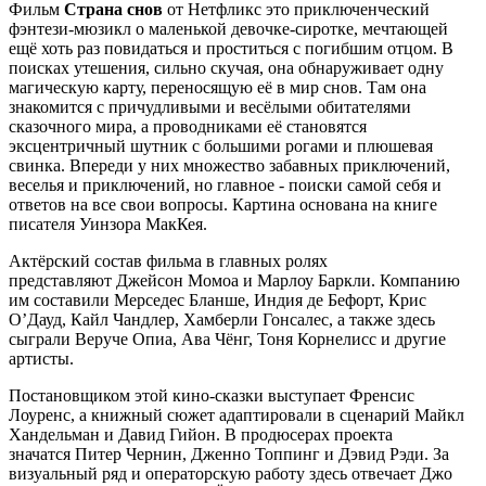
Фильм
Страна снов
от Нетфликс это приключенческий
фэнтези-мюзикл о маленькой девочке-сиротке, мечтающей
ещё хоть раз повидаться и проститься с погибшим отцом. В
поисках утешения, сильно скучая, она обнаруживает одну
магическую карту, переносящую её в мир снов. Там она
знакомится с причудливыми и весёлыми обитателями
сказочного мира, а проводниками её становятся
эксцентричный шутник с большими рогами и плюшевая
свинка. Впереди у них множество забавных приключений,
веселья и приключений, но главное - поиски самой себя и
ответов на все свои вопросы. Картина основана на книге
писателя Уинзора МакКея.
Актёрский состав фильма в главных ролях
представляют Джейсон Момоа и Марлоу Баркли. Компанию
им составили Мерседес Бланше, Индия де Бефорт, Крис
О’Дауд, Кайл Чандлер, Хамберли Гонсалес, а также здесь
сыграли Веруче Опиа, Ава Чёнг, Тоня Корнелисс и другие
артисты.
Постановщиком этой кино-сказки выступает Френсис
Лоуренс, а книжный сюжет адаптировали в сценарий Майкл
Хандельман и Давид Гийон. В продюсерах проекта
значатся Питер Чернин, Дженно Топпинг и Дэвид Рэди. За
визуальный ряд и операторскую работу здесь отвечает Джо