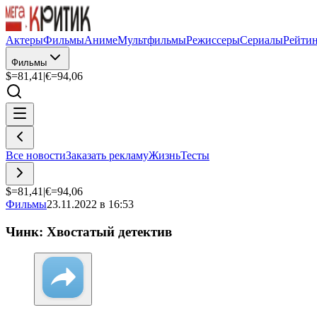
Актеры
Фильмы
Аниме
Мультфильмы
Режиссеры
Сериалы
Рейти
Фильмы
$=
81,41
|
€=
94,06
Все новости
Заказать рекламу
Жизнь
Тесты
$=
81,41
|
€=
94,06
Фильмы
23.11.2022 в 16:53
Чинк: Хвостатый детектив