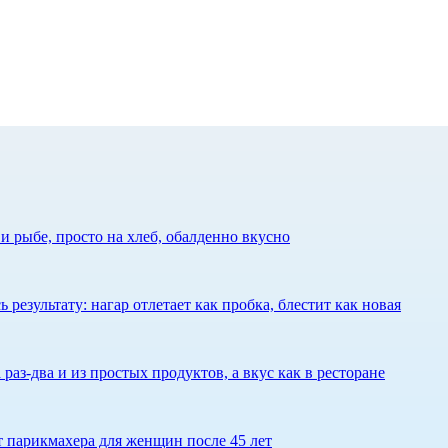
 рыбе, просто на хлеб, обалденно вкусно
результату: нагар отлетает как пробка, блестит как новая
 раз-два и из простых продуктов, а вкус как в ресторане
ет парикмахера для женщин после 45 лет