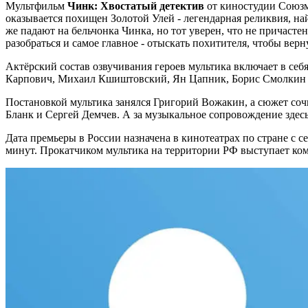
Мультфильм
Чинк: Хвостатый детектив
от киностудии Союзм
оказывается похищен Золотой Улей - легендарная реликвия, на
же падают на бельчонка Чинка, но тот уверен, что не причаст
разобраться и самое главное - отыскать похитителя, чтобы верн
Актёрский состав озвучивания героев мультика включает в себ
Карпович, Михаил Кшиштовский, Ян Цапник, Борис Смолкин 
Постановкой мультика занялся Григорий Вожакин, а сюжет со
Бланк и Сергей Демчев. А за музыкальное сопровождение здесь
Дата премьеры в России назначена в кинотеатрах по стране с с
минут. Прокатчиком мультика на территории РФ выступает ком