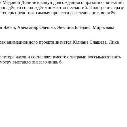
в Медовой Долине в канун долгожданного праздника внезапно
ропадёт, то город ждёт множество несчастий. Подозрения сразу
теперь предстоит самому провести расследование, во всём
ван Чабан, Александр Олешко, Эвелина Блёданс, Мирослава
рах анимационного проекта значатся Юлиана Слащева, Лика
лутора часов и составляет вместе с титрами восемьдесят пять
мотру выставлено всего лишь 6+