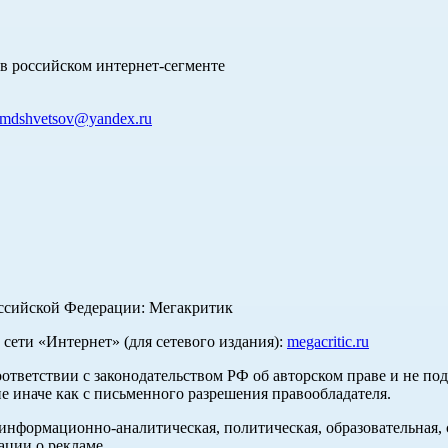
в российском интернет-сегменте
mdshvetsov@yandex.ru
оссийской Федерации: Мегакритик
ети «Интернет» (для сетевого издания):
megacritic.ru
оответствии с законодательством РФ об авторском праве и не по
е иначе как с письменного разрешения правообладателя.
нформационно-аналитическая, политическая, образовательная, с
ации о рекламе