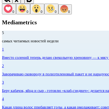
0
0
0
0
0
Mediametrics
5
самых читаемых новостей недели
1
Вместо солений теперь делаю свекольную хреновину — к мясу и
2
Заворачиваю сковороду в полиэтиленовый пакет и не нарадуюсь 
3
Беру кабачок, яйца и сыр - готовлю «клаб-сэндвич»: делается на
4
Какая длина волос прибавляет годы, а какая омолаживает: сов