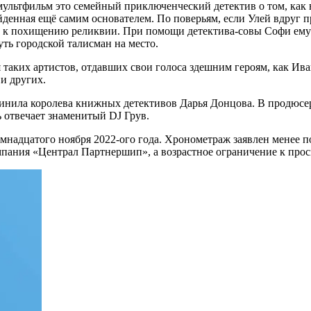
ультфильм это семейный приключенческий детектив о том, как 
йденная ещё самим основателем. По поверьям, если Улей вдруг п
ен к похищению реликвии. При помощи детектива-совы Софи ему 
уть городской талисман на место.
я таких артистов, отдавших свои голоса здешним героям, как И
и других.
чинила королева книжных детективов Дарья Донцова. В продюсе
 отвечает знаменитый DJ Грув.
емнадцатого ноября 2022-ого года. Хронометраж заявлен менее по
пания «Централ Партнершип», а возрастное ограничение к прос