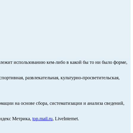
длежит использованию кем-либо в какой бы то ни было форме,
портивная, развлекательная, культурно-просветительская,
ции на основе сбора, систематизации и анализа сведений,
Яндекс Метрика,
top.mail.ru
, LiveInternet.