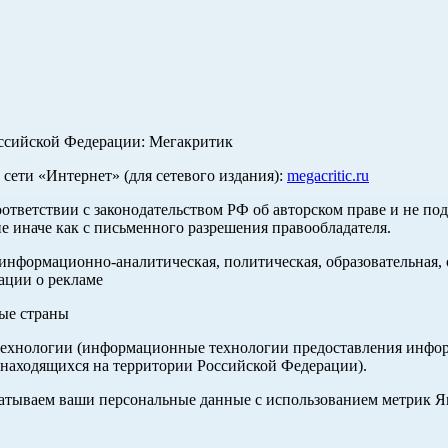
оссийской Федерации: Мегакритик
ети «Интернет» (для сетевого издания):
megacritic.ru
оответствии с законодательством РФ об авторском праве и не по
е иначе как с письменного разрешения правообладателя.
нформационно-аналитическая, политическая, образовательная, с
ации о рекламе
ные страны
хнологии (информационные технологии предоставления информа
 находящихся на территории Российской Федерации).
абатываем ваши персональные данные с использованием метрик 