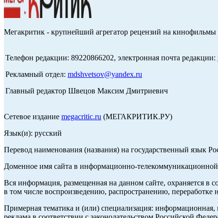
Мегакритик - крупнейший агрегатор рецензий на кинофильмы 
Телефон редакции: 89220866202, электронная почта редакции:
Рекламный отдел:
mdshvetsov@yandex.ru
Главный редактор Швецов Максим Дмитриевич
Сетевое издание
megacritic.ru
(МЕГАКРИТИК.РУ)
Язык(и): русский
Перевод наименования (названия) на государственный язык Р
Доменное имя сайта в информационно-телекоммуникационной с
Вся информация, размещенная на данном сайте, охраняется в с
в том числе воспроизведению, распространению, переработке н
Примерная тематика и (или) специализация: информационная, и
реклама в соответствии с законодательством Российской Федер