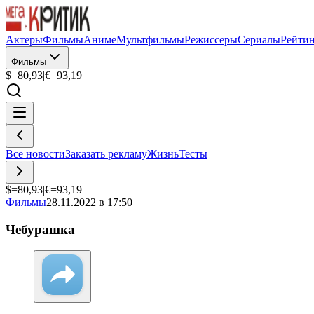
Актеры
Фильмы
Аниме
Мультфильмы
Режиссеры
Сериалы
Рейти
Фильмы
$=
80,93
|
€=
93,19
Все новости
Заказать рекламу
Жизнь
Тесты
$=
80,93
|
€=
93,19
Фильмы
28.11.2022 в 17:50
Чебурашка