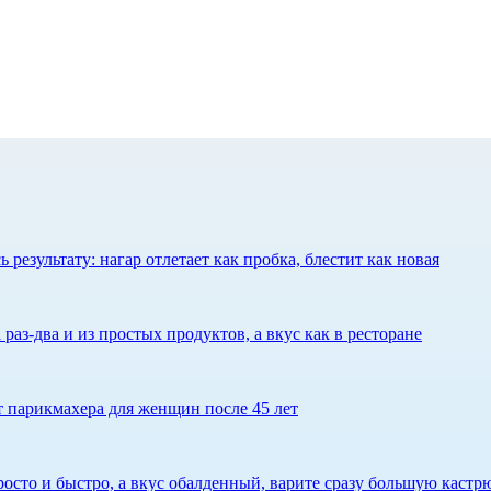
результату: нагар отлетает как пробка, блестит как новая
 раз-два и из простых продуктов, а вкус как в ресторане
ет парикмахера для женщин после 45 лет
росто и быстро, а вкус обалденный, варите сразу большую каст