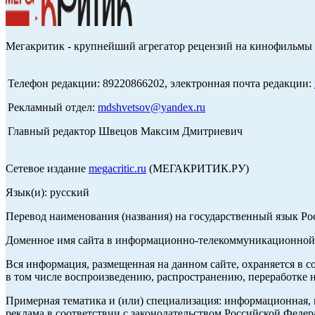
Мегакритик - крупнейший агрегатор рецензий на кинофильмы 
Телефон редакции: 89220866202, электронная почта редакции:
Рекламный отдел:
mdshvetsov@yandex.ru
Главный редактор Швецов Максим Дмитриевич
Сетевое издание
megacritic.ru
(МЕГАКРИТИК.РУ)
Язык(и): русский
Перевод наименования (названия) на государственный язык Р
Доменное имя сайта в информационно-телекоммуникационной с
Вся информация, размещенная на данном сайте, охраняется в с
в том числе воспроизведению, распространению, переработке н
Примерная тематика и (или) специализация: информационная, и
реклама в соответствии с законодательством Российской Федер