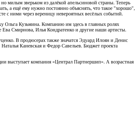
 но милым зверьком из далёкой апельсиновой страны. Теперь
ать, а ещё ему нужно постоянно объяснять, что такое "хорошо",
те с ними через вереницу невероятных весёлых событий.
ку Ольга Кузьмина. Компанию им здесь в главных ролях
е Ева Смирнова, Илья Кондратенко и другие наши артисты.
ценко. В продюсерах также значатся Эдуард Илоян и Денис
 Наталья Каневская и Федор Савельев. Бюджет проекта
едии выступает компания «Централ Партнершип». А возрастная