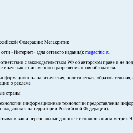
оссийской Федерации: Мегакритик
ети «Интернет» (для сетевого издания):
megacritic.ru
оответствии с законодательством РФ об авторском праве и не по
е иначе как с письменного разрешения правообладателя.
нформационно-аналитическая, политическая, образовательная, с
ации о рекламе
ные страны
хнологии (информационные технологии предоставления информа
 находящихся на территории Российской Федерации).
абатываем ваши персональные данные с использованием метрик 