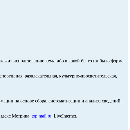
длежит использованию кем-либо в какой бы то ни было форме,
портивная, развлекательная, культурно-просветительская,
ции на основе сбора, систематизации и анализа сведений,
Яндекс Метрика,
top.mail.ru
, LiveInternet.