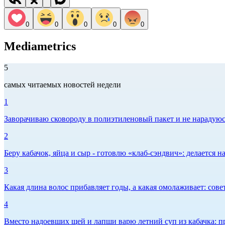
0
0
0
0
0
Mediametrics
5
самых читаемых новостей недели
1
Заворачиваю сковороду в полиэтиленовый пакет и не нарадуюсь 
2
Беру кабачок, яйца и сыр - готовлю «клаб-сэндвич»: делается на
3
Какая длина волос прибавляет годы, а какая омолаживает: сов
4
Вместо надоевших щей и лапши варю летний суп из кабачка: п