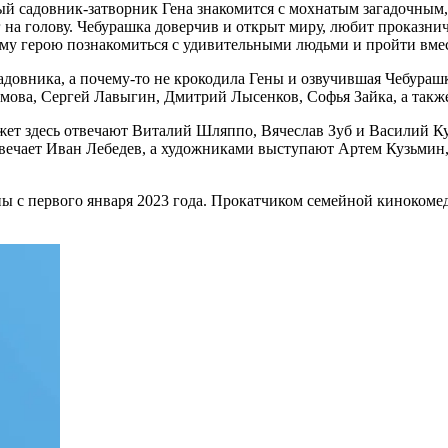
ый садовник-затворник Гена знакомится с мохнатым загадочным,
г на голову. Чебурашка доверчив и открыт миру, любит проказнич
му герою познакомиться с удивительными людьми и пройти вмес
адовника, а почему-то не крокодила Гены и озвучившая Чебураш
мова, Сергей Лавыгин, Дмитрий Лысенков, Софья Зайка, а такж
ет здесь отвечают Виталий Шляппо, Вячеслав Зуб и Василий Ку
твечает Иван Лебедев, а художниками выступают Артем Кузьмин,
аны с первого января 2023 года. Прокатчиком семейной киноком