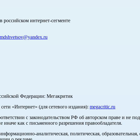
в российском интернет-сегменте
mdshvetsov@yandex.ru
оссийской Федерации: Мегакритик
ети «Интернет» (для сетевого издания):
megacritic.ru
оответствии с законодательством РФ об авторском праве и не по
е иначе как с письменного разрешения правообладателя.
нформационно-аналитическая, политическая, образовательная, с
ации о рекламе