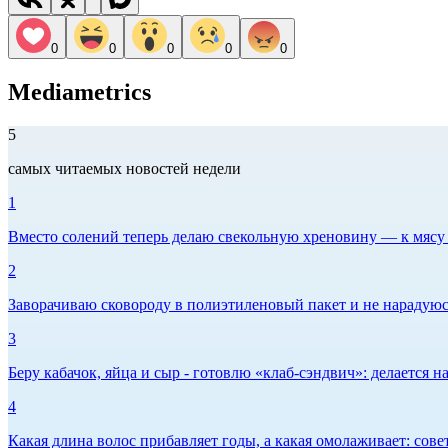
0
0
0
0
0
Mediametrics
5
самых читаемых новостей недели
1
Вместо солений теперь делаю свекольную хреновину — к мясу и
2
Заворачиваю сковороду в полиэтиленовый пакет и не нарадуюсь 
3
Беру кабачок, яйца и сыр - готовлю «клаб-сэндвич»: делается на
4
Какая длина волос прибавляет годы, а какая омолаживает: сов