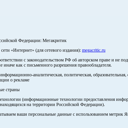
оссийской Федерации: Мегакритик
ети «Интернет» (для сетевого издания):
megacritic.ru
оответствии с законодательством РФ об авторском праве и не по
е иначе как с письменного разрешения правообладателя.
нформационно-аналитическая, политическая, образовательная, с
ации о рекламе
ные страны
хнологии (информационные технологии предоставления информа
 находящихся на территории Российской Федерации).
абатываем ваши персональные данные с использованием метрик 