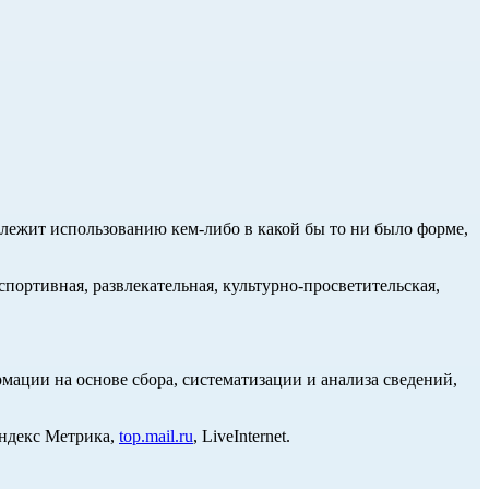
длежит использованию кем-либо в какой бы то ни было форме,
портивная, развлекательная, культурно-просветительская,
ции на основе сбора, систематизации и анализа сведений,
Яндекс Метрика,
top.mail.ru
, LiveInternet.