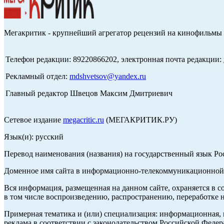
Мегакритик - крупнейший агрегатор рецензий на кинофильмы 
Телефон редакции: 89220866202, электронная почта редакции:
Рекламный отдел:
mdshvetsov@yandex.ru
Главный редактор Швецов Максим Дмитриевич
Сетевое издание
megacritic.ru
(МЕГАКРИТИК.РУ)
Язык(и): русский
Перевод наименования (названия) на государственный язык Р
Доменное имя сайта в информационно-телекоммуникационной с
Вся информация, размещенная на данном сайте, охраняется в с
в том числе воспроизведению, распространению, переработке н
Примерная тематика и (или) специализация: информационная, и
реклама в соответствии с законодательством Российской Федер