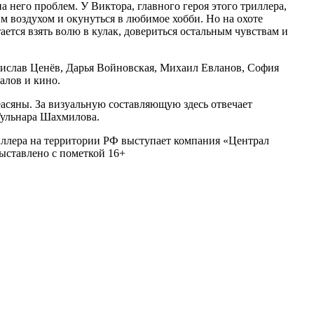
а него проблем. У Виктора, главного героя этого триллера,
м воздухом и окунуться в любимое хобби. Но на охоте
ается взять волю в кулак, довериться остальным чувствам и
дислав Ценёв, Дарья Войновская, Михаил Евланов, София
алов и кино.
асяны. За визуальную составляющую здесь отвечает
Гульнара Шахмилова.
риллера на территории РФ выступает компания «Централ
ыставлено с пометкой 16+