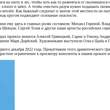
 на охоту в лес, чтобы хоть как-то развеяться от свалившихся н
 хлопот и забот. А чтобы очистить разум нужно подышать свежи
ослеплён. Как бывалый следопыт и знаток этой местности он пыт
, ведь кругом поджидают сплошные опасности.
ию ему здесь в главных ролях составили: Михаил Горевой, Вла
 Шевцов, Сергей Тезов и другие наши артисты российских сери
ах проекта значатся Алексей Гравицкий, Сарик и Гевонд Андре
ждение Марк Дорбский. Художниками выступили Ольга Цыба и 
первого декабря 2022 года. Прокатчиком этого драматического т
озрастное ограничение к просмотру киноленты в нашем прокате в