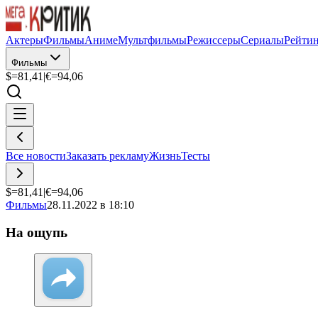
Актеры
Фильмы
Аниме
Мультфильмы
Режиссеры
Сериалы
Рейти
Фильмы
$=
81,41
|
€=
94,06
Все новости
Заказать рекламу
Жизнь
Тесты
$=
81,41
|
€=
94,06
Фильмы
28.11.2022 в 18:10
На ощупь