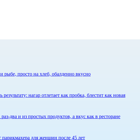
 рыбе, просто на хлеб, обалденно вкусно
результату: нагар отлетает как пробка, блестит как новая
 раз-два и из простых продуктов, а вкус как в ресторане
ет парикмахера для женщин после 45 лет