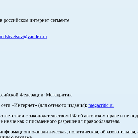
в российском интернет-сегменте
mdshvetsov@yandex.ru
оссийской Федерации: Мегакритик
ети «Интернет» (для сетевого издания):
megacritic.ru
оответствии с законодательством РФ об авторском праве и не по
е иначе как с письменного разрешения правообладателя.
нформационно-аналитическая, политическая, образовательная, с
ации о рекламе