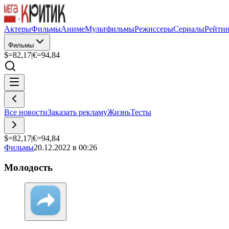
Актеры
Фильмы
Аниме
Мультфильмы
Режиссеры
Сериалы
Рейти
Фильмы
$=
82,17
|
€=
94,84
Все новости
Заказать рекламу
Жизнь
Тесты
$=
82,17
|
€=
94,84
Фильмы
20.12.2022 в 00:26
Молодость