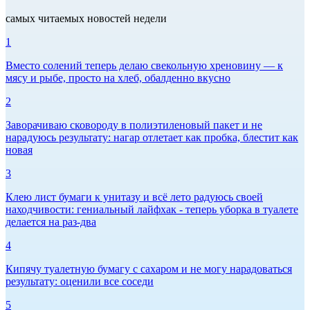
самых читаемых новостей недели
1
Вместо солений теперь делаю свекольную хреновину — к
мясу и рыбе, просто на хлеб, обалденно вкусно
2
Заворачиваю сковороду в полиэтиленовый пакет и не
нарадуюсь результату: нагар отлетает как пробка, блестит как
новая
3
Клею лист бумаги к унитазу и всё лето радуюсь своей
находчивости: гениальный лайфхак - теперь уборка в туалете
делается на раз-два
4
Кипячу туалетную бумагу с сахаром и не могу нарадоваться
результату: оценили все соседи
5