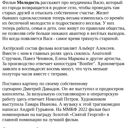
Фильм
Молодость
расскажет про неудачника Васю, который
из города возвращается в родное село, чтобы проведать там
старых друзей и отыскать собственное счастье. Жизнт
бывших одноклассников теперь весьма изменилась со времён
их беспечной молодости и подросткового веселья. У них
теперь работа, семья и дети, они живут по правилам общества,
не позволяя себе больше никаких авантюр и весёлых выходок.
Но когда появляется Вася - самое время тряхнуть стариной.
Актёрский состав фильма возглавляет Альберт Алексеев.
Вместе с ним в главных ролях здесь снялись: Анатолий
Стручков, Павел Ченянов, Елена Маркова и другие артисты.
За производство отвечает киностудия "Bonfire". Хронометраж
заявлен в восемьдесят восемь минут, что чуть меньше
полутора часов вместе с титрами.
Поставил картину по своему собственному
сценарию Дмитрий Давыдов. Он же выступил и продюсером
киноленты. За визуальную составляющую и операторскую
работу здесь отвечает Николай Петров. Художником
выступила Тамара Иванова. А музыку к этой трагикомедии
написал Андрей Гурьянов. На ММКФ 2022 фильм был
номинирован на награду Золотой «Святой Георгий» в
главной номинации на лучший фильм.