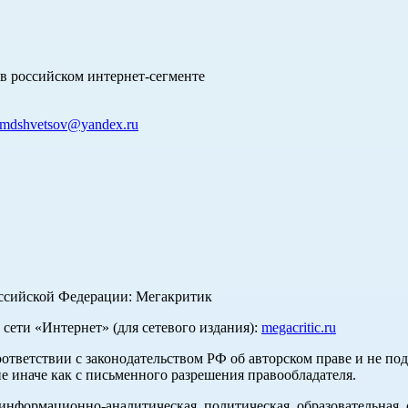
в российском интернет-сегменте
mdshvetsov@yandex.ru
оссийской Федерации: Мегакритик
ети «Интернет» (для сетевого издания):
megacritic.ru
оответствии с законодательством РФ об авторском праве и не по
е иначе как с письменного разрешения правообладателя.
нформационно-аналитическая, политическая, образовательная, с