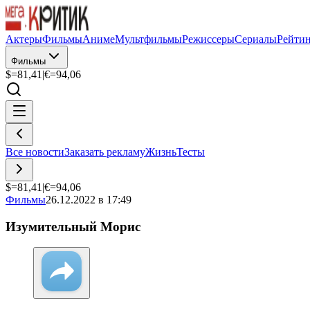
Актеры
Фильмы
Аниме
Мультфильмы
Режиссеры
Сериалы
Рейти
Фильмы
$=
81,41
|
€=
94,06
Все новости
Заказать рекламу
Жизнь
Тесты
$=
81,41
|
€=
94,06
Фильмы
26.12.2022 в 17:49
Изумительный Морис