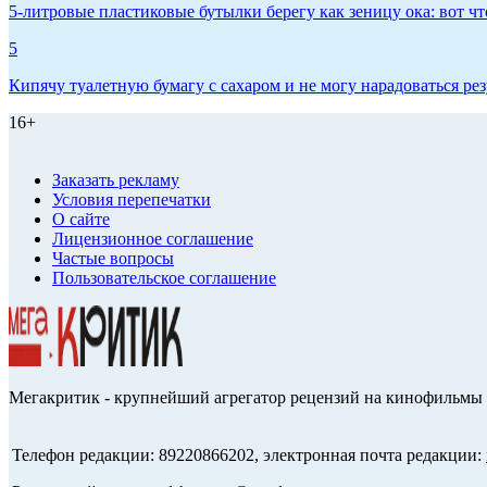
5-литровые пластиковые бутылки берегу как зеницу ока: вот ч
5
Кипячу туалетную бумагу с сахаром и не могу нарадоваться рез
16+
Заказать рекламу
Условия перепечатки
О сайте
Лицензионное соглашение
Частые вопросы
Пользовательское соглашение
Мегакритик - крупнейший агрегатор рецензий на кинофильмы 
Телефон редакции: 89220866202, электронная почта редакции: