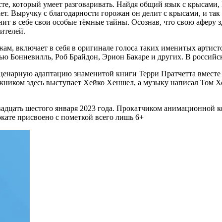
сте, который умеет разговаривать. Найдя общий язык с крысами, 
ет. Выручку с благодарности горожан он делит с крысами, и так 
нит в себе свои особые тёмные тайны. Осознав, что свою аферу зд
ителей.
жам, включает в себя в оригинале голоса таких именитых артис
ю Бонневилль, Роб Брайдон, Эрион Бакаре и других. В российск
сценарную адаптацию знаменитой книги Терри Пратчетта вместе 
ником здесь выступает Хейко Хеншел, а музыку написал Том Хоу
 двадцать шестого января 2023 года. Прокатчиком анимационной 
кате присвоено с пометкой всего лишь 6+