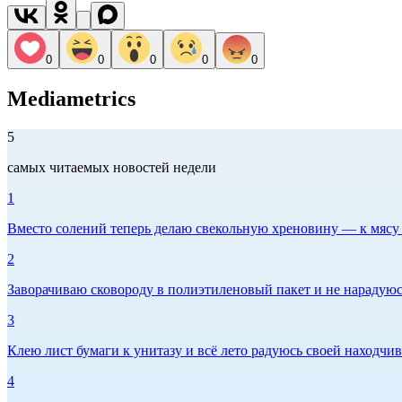
0
0
0
0
0
Mediametrics
5
самых читаемых новостей недели
1
Вместо солений теперь делаю свекольную хреновину — к мясу и
2
Заворачиваю сковороду в полиэтиленовый пакет и не нарадуюсь 
3
Клею лист бумаги к унитазу и всё лето радуюсь своей находчиво
4