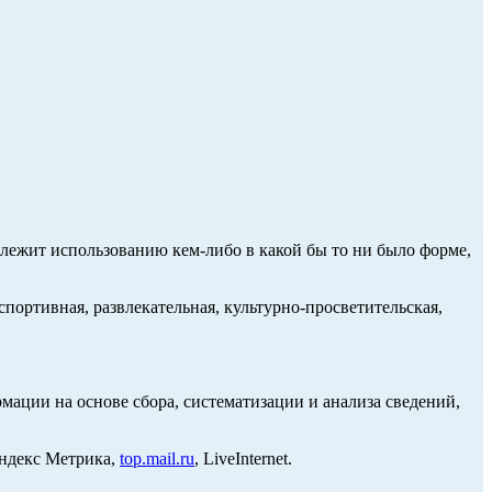
длежит использованию кем-либо в какой бы то ни было форме,
портивная, развлекательная, культурно-просветительская,
ции на основе сбора, систематизации и анализа сведений,
Яндекс Метрика,
top.mail.ru
, LiveInternet.