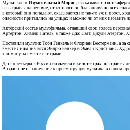
Мультфильм
Изумительный Морис
рассказывает о коте-афери
разыгрывая нашествие, от которого он благополучно всех спаса
в который они попадают, оказывается не так-то уж и прост, хра
опасности притаились на улицах и можно ли от них избавить ж
Актёрский состав мультфильма, отдавший свои голоса персона
Артертон, Химеш Патель, а также Джо Сагг, Джули Атертон, Хь
Поставили мультик Тоби Генкель и Флориан Вестерманн, а за 
вместе с ним значатся Эндрю Бэйкер и Эмели Кристианс. Худож
три минуты вместе с титрами.
Дата премьеры в России назначена в кинотеатрах по стране с
Возрастное ограничение к просмотру для мультика в нашем про