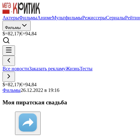
Актеры
Фильмы
Аниме
Мультфильмы
Режиссеры
Сериалы
Рейти
Фильмы
$=
82,17
|
€=
94,84
Все новости
Заказать рекламу
Жизнь
Тесты
$=
82,17
|
€=
94,84
Фильмы
26.12.2022 в 19:16
Моя пиратская свадьба