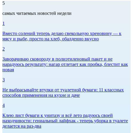
5
самых читаемых новостей недели
1
Вместо солений теперь делаю свекольную хреновину — к
мясу и рыбе, просто на хлеб, обалденно вкусно
2
Заворачиваю сковороду в полиэтиленовый пакет и не
нарадуюсь результату: нагар отлетает как пробка, блестит как
новая
3
Не выбрасывайте втулки от туалетной бумаги: 11 классных
способов применения на кухне и даче
4
Клею лист бумаги к унитазу и всё лето радуюсь своей
находчивости: гениальный лайфхак - теперь уборка в туалете
делается на раз-два