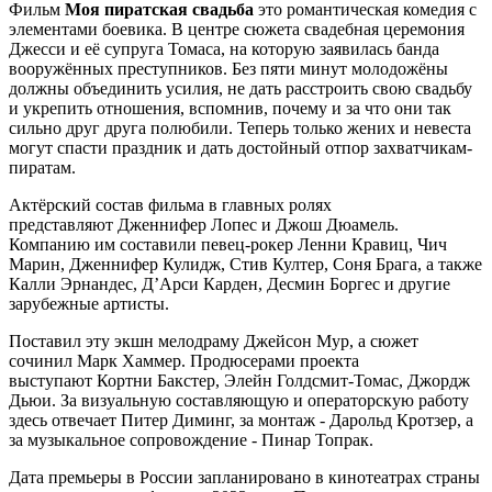
Фильм
Моя пиратская свадьба
это романтическая комедия с
элементами боевика. В центре сюжета свадебная церемония
Джесси и её супруга Томаса, на которую заявилась банда
вооружённых преступников. Без пяти минут молодожёны
должны объединить усилия, не дать расстроить свою свадьбу
и укрепить отношения, вспомнив, почему и за что они так
сильно друг друга полюбили. Теперь только жених и невеста
могут спасти праздник и дать достойный отпор захватчикам-
пиратам.
Актёрский состав фильма в главных ролях
представляют Дженнифер Лопес и Джош Дюамель.
Компанию им составили певец-рокер Ленни Кравиц, Чич
Марин, Дженнифер Кулидж, Стив Култер, Соня Брага, а также
Калли Эрнандес, Д’Арси Карден, Десмин Боргес и другие
зарубежные артисты.
Поставил эту экшн мелодраму Джейсон Мур, а сюжет
сочинил Марк Хаммер. Продюсерами проекта
выступают Кортни Бакстер, Элейн Голдсмит-Томас, Джордж
Дьюи. За визуальную составляющую и операторскую работу
здесь отвечает Питер Диминг, за монтаж - Дарольд Кротзер, а
за музыкальное сопровождение - Пинар Топрак.
Дата премьеры в России запланировано в кинотеатрах страны