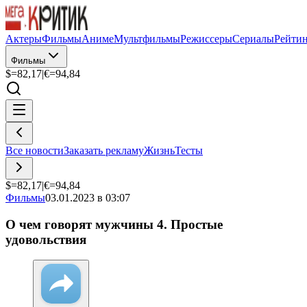
Актеры
Фильмы
Аниме
Мультфильмы
Режиссеры
Сериалы
Рейти
Фильмы
$=
82,17
|
€=
94,84
Все новости
Заказать рекламу
Жизнь
Тесты
$=
82,17
|
€=
94,84
Фильмы
03.01.2023 в 03:07
О чем говорят мужчины 4. Простые
удовольствия