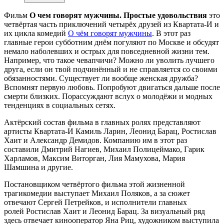
Фильм
О чем говорят мужчины. Простые удовольствия
это
четвёртая часть приключений четырёх друзей из Квартата-И и
их цикла комедий
О чём говорят мужчины
. В этот раз
главные герои субботним днём погуляют по Москве и обсудят
немало наболевших и острых для повседневной жизни тем.
Например, что такое чевапчичи? Можно ли уволить лучшего
друга, если он твой подчинённый и не справляется со своими
обязанностями. Существует ли вообще женская дружба?
Вспомнят первую любовь. Попробуют двигаться дальше после
смерти близких. Порассуждают вслух о молодёжи и модных
тенденциях в социальных сетях.
Актёрский состав фильма в главных ролях представляют
артисты Квартата-И Камиль Ларин, Леонид Барац, Ростислав
Хаит и Александр Демидов. Компанию им в этот раз
составили Дмитрий Нагиев, Михаил Полицеймако, Гарик
Харламов, Максим Виторган, Лия Мамухова, Мария
Шамшина и другие.
Постановщиком четвёртого фильма этой жизненной
трагикомедии выступает Михаил Поляков, а за сюжет
отвечают Сергей Петрейков, и исполнители главных
ролей Ростислав Хаит и Леонид Барац. За визуальный ряд
здесь отвечает кинооператор Яна Риц, художником выступила