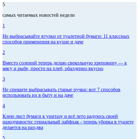
5
самых читаемых новостей недели
1
Не выбрасывайте втулки от туалетной бумаги: 11 классных
способов применения на кухне и даче
2
Вместо солений теперь делаю свекольную хреновину — к
мясу и рыбе, просто на хлеб, обалденно вкусно
3
Не спешите выбрасывать старые ручки: вот 7 способов
использовать их в быту и на даче
4
Клею лист бумаги к унитазу и всё лето радуюсь своей
находчивости: гениальный лайфхак - теперь уборка в туалете
делается на раз-два
5