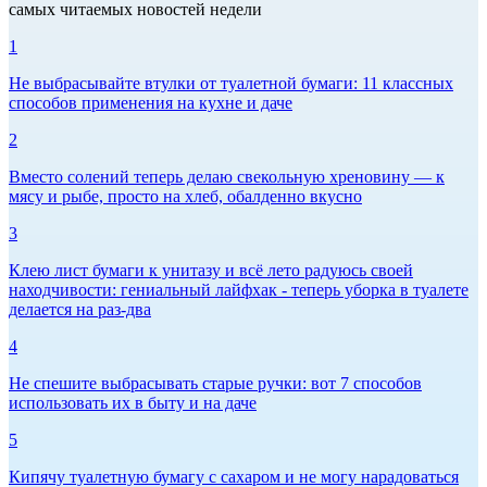
самых читаемых новостей недели
1
Не выбрасывайте втулки от туалетной бумаги: 11 классных
способов применения на кухне и даче
2
Вместо солений теперь делаю свекольную хреновину — к
мясу и рыбе, просто на хлеб, обалденно вкусно
3
Клею лист бумаги к унитазу и всё лето радуюсь своей
находчивости: гениальный лайфхак - теперь уборка в туалете
делается на раз-два
4
Не спешите выбрасывать старые ручки: вот 7 способов
использовать их в быту и на даче
5
Кипячу туалетную бумагу с сахаром и не могу нарадоваться