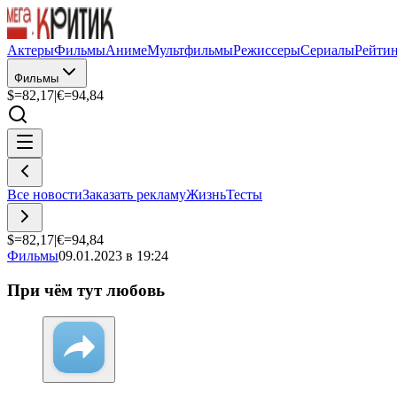
Актеры
Фильмы
Аниме
Мультфильмы
Режиссеры
Сериалы
Рейти
Фильмы
$=
82,17
|
€=
94,84
Все новости
Заказать рекламу
Жизнь
Тесты
$=
82,17
|
€=
94,84
Фильмы
09.01.2023 в 19:24
При чём тут любовь