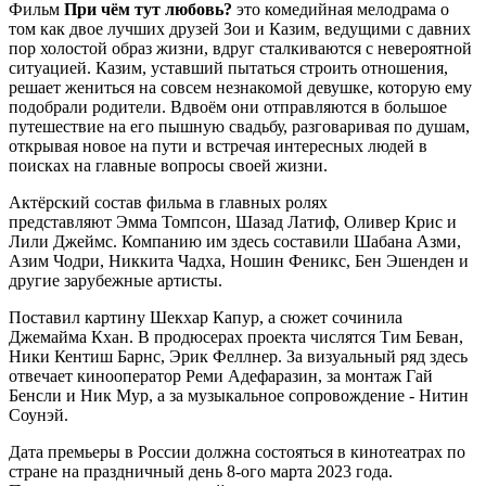
Фильм
При чём тут любовь?
это комедийная мелодрама о
том как двое лучших друзей Зои и Казим, ведущими с давних
пор холостой образ жизни, вдруг сталкиваются с невероятной
ситуацией. Казим, уставший пытаться строить отношения,
решает жениться на совсем незнакомой девушке, которую ему
подобрали родители. Вдвоём они отправляются в большое
путешествие на его пышную свадьбу, разговаривая по душам,
открывая новое на пути и встречая интересных людей в
поисках на главные вопросы своей жизни.
Актёрский состав фильма в главных ролях
представляют Эмма Томпсон, Шазад Латиф, Оливер Крис и
Лили Джеймс. Компанию им здесь составили Шабана Азми,
Азим Чодри, Никкита Чадха, Ношин Феникс, Бен Эшенден и
другие зарубежные артисты.
Поставил картину Шекхар Капур, а сюжет сочинила
Джемайма Кхан. В продюсерах проекта числятся Тим Беван,
Ники Кентиш Барнс, Эрик Феллнер. За визуальный ряд здесь
отвечает кинооператор Реми Адефаразин, за монтаж Гай
Бенсли и Ник Мур, а за музыкальное сопровождение - Нитин
Соунэй.
Дата премьеры в России должна состояться в кинотеатрах по
стране на праздничный день 8-ого марта 2023 года.