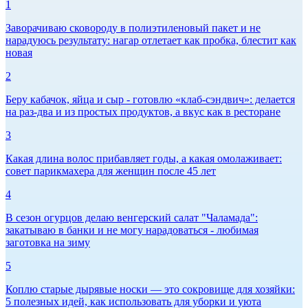
1
Заворачиваю сковороду в полиэтиленовый пакет и не
нарадуюсь результату: нагар отлетает как пробка, блестит как
новая
2
Беру кабачок, яйца и сыр - готовлю «клаб-сэндвич»: делается
на раз-два и из простых продуктов, а вкус как в ресторане
3
Какая длина волос прибавляет годы, а какая омолаживает:
совет парикмахера для женщин после 45 лет
4
В сезон огурцов делаю венгерский салат "Чаламада":
закатываю в банки и не могу нарадоваться - любимая
заготовка на зиму
5
Коплю старые дырявые носки — это сокровище для хозяйки:
5 полезных идей, как использовать для уборки и уюта