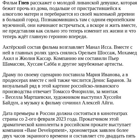
Фильм
Гнев
расскажет о молодой ливанской девушке, которая
бежит прочь из дома, подальше от пристрастившейся к
алкоголю матери и перебирается из своей маленькой деревни
в большой город. Познакомившись там с одним европейским
мужчиной, они начинают встречаться, а вскоре и жить вместе,
не представляя как сильно это теперь изменит их жизни и что
теперь ждёт главную героиню впереди.
Актёрский состав фильма возглавляет Манал Исса. Вместе с
ней в главных ролях здесь снялись Орельен Шоссаж, Мохамед
Акил и Жюлия Кассар. Компанию им составили Пьер
Шамассян, Хуссам Сабба и другие зарубежные артисты.
Драму по своему сценарию поставила Мария Иванова, а в
продюсерах вместе с ней также числится Денис Баранов. За
визуальный ряд в этой картине российско-ливанского
производства отвечает Томассо Фиорилли, за монтаж
- Веселла Мартшевски, художником выступил Хуссейн
Байдун, а музыку к фильму сочинил Алексей Айги.
Дата премьеры в России должна состояться в кинотеатрах
страны со 2-ого февраля 2023 года. Прокатчиком этой
драматической киноленты в российском прокате выступает
компания «Base Development», хронометраж заявлен более
двух часов экранного времени и составляет сто двадцать пять