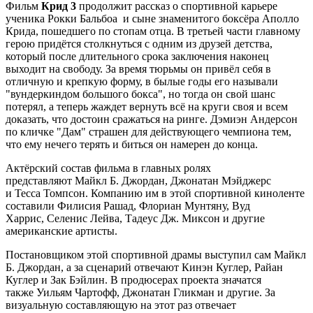
Фильм
Крид 3
продолжит рассказ о спортивной карьере
ученика Рокки Бальбоа и сыне знаменитого боксёра Аполло
Крида, пошедшего по стопам отца. В третьей части главному
герою придётся столкнуться с одним из друзей детства,
который после длительного срока заключения наконец
выходит на свободу. За время тюрьмы он привёл себя в
отличную и крепкую форму, в былые годы его называли
"вундеркиндом большого бокса", но тогда он свой шанс
потерял, а теперь жаждет вернуть всё на круги своя и всем
доказать, что достоин сражаться на ринге. Дэмиэн Андерсон
по кличке "Дам" страшен для действующего чемпиона тем,
что ему нечего терять и биться он намерен до конца.
Актёрский состав фильма в главных ролях
представляют Майкл Б. Джордан, Джонатан Мэйджерс
и Тесса Томпсон. Компанию им в этой спортивной киноленте
составили Филисия Рашад, Флориан Мунтяну, Вуд
Харрис, Селенис Лейва, Тадеус Дж. Миксон и другие
американские артисты.
Постановщиком этой спортивной драмы выступил сам Майкл
Б. Джордан, а за сценарий отвечают Кинэн Куглер, Райан
Куглер и Зак Бэйлин. В продюсерах проекта значатся
также Уильям Чартофф, Джонатан Гликман и другие. За
визуальную составляющую на этот раз отвечает