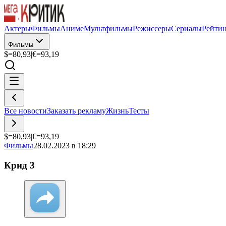
Актеры
Фильмы
Аниме
Мультфильмы
Режиссеры
Сериалы
Рейти
Фильмы
$=
80,93
|
€=
93,19
Все новости
Заказать рекламу
Жизнь
Тесты
$=
80,93
|
€=
93,19
Фильмы
28.02.2023 в 18:29
Крид 3