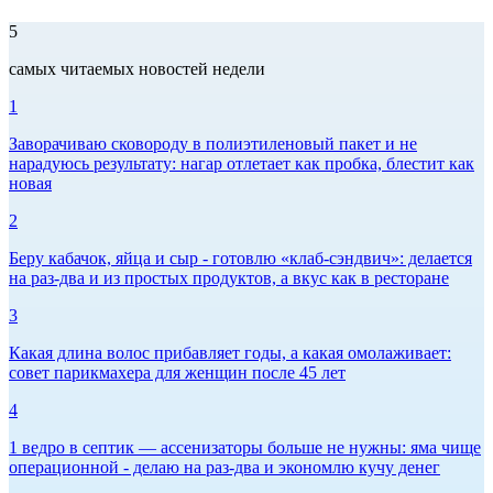
5
самых читаемых новостей недели
1
Заворачиваю сковороду в полиэтиленовый пакет и не
нарадуюсь результату: нагар отлетает как пробка, блестит как
новая
2
Беру кабачок, яйца и сыр - готовлю «клаб-сэндвич»: делается
на раз-два и из простых продуктов, а вкус как в ресторане
3
Какая длина волос прибавляет годы, а какая омолаживает:
совет парикмахера для женщин после 45 лет
4
1 ведро в септик — ассенизаторы больше не нужны: яма чище
операционной - делаю на раз-два и экономлю кучу денег