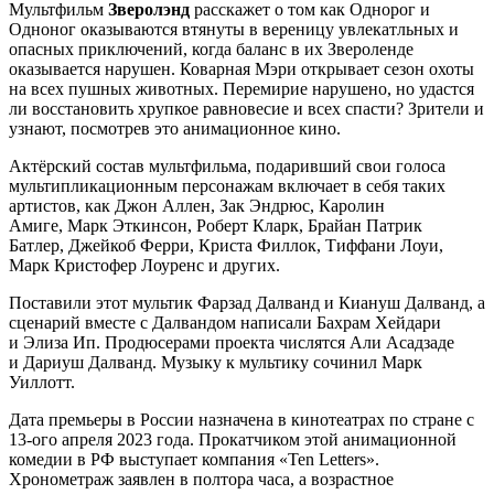
Мультфильм
Зверолэнд
расскажет о том как Однорог и
Одноног оказываются втянуты в вереницу увлекатльных и
опасных приключений, когда баланс в их Звероленде
оказывается нарушен. Коварная Мэри открывает сезон охоты
на всех пушных животных. Перемирие нарушено, но удастся
ли восстановить хрупкое равновесие и всех спасти? Зрители и
узнают, посмотрев это анимационное кино.
Актёрский состав мультфильма, подаривший свои голоса
мультипликационным персонажам включает в себя таких
артистов, как Джон Аллен, Зак Эндрюс, Каролин
Амиге, Марк Эткинсон, Роберт Кларк, Брайан Патрик
Батлер, Джейкоб Ферри, Криста Филлок, Тиффани Лоуи,
Марк Кристофер Лоуренс и других.
Поставили этот мультик Фарзад Далванд и Киануш Далванд, а
сценарий вместе с Далвандом написали Бахрам Хейдари
и Элиза Ип. Продюсерами проекта числятся Али Асадзаде
и Дариуш Далванд. Музыку к мультику сочинил Марк
Уиллотт.
Дата премьеры в России назначена в кинотеатрах по стране с
13-ого апреля 2023 года. Прокатчиком этой анимационной
комедии в РФ выступает компания «Ten Letters».
Хронометраж заявлен в полтора часа, а возрастное