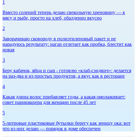
1
Вместо солений теперь делаю свекольную хреновину — к
мясу и рыбе, просто на хлеб, обалденно вкусно
2
Заворачиваю сковороду в полиэтиленовый пакет и не
нарадуюсь результату: нагар отлетает как пробка, блестит как
новая
3
Беру кабачок, яйца и сыр - готовлю «клаб-сэндвич»: делается
на раз-два и из простых продуктов, а вкус как в ресторане
4
Какая длина волос прибавляет годы, а какая омолаживает:
совет парикмахера для женщин после 45 лет
5
5-литровые пластиковые бутылки берегу как зеницу ока: вот
что из них делаю — порядок в доме обеспечен