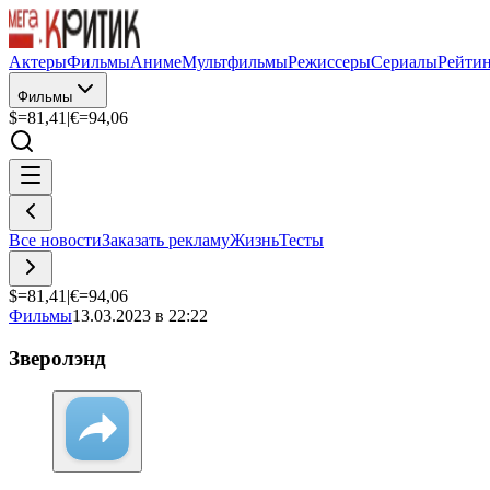
Актеры
Фильмы
Аниме
Мультфильмы
Режиссеры
Сериалы
Рейти
Фильмы
$=
81,41
|
€=
94,06
Все новости
Заказать рекламу
Жизнь
Тесты
$=
81,41
|
€=
94,06
Фильмы
13.03.2023 в 22:22
Зверолэнд