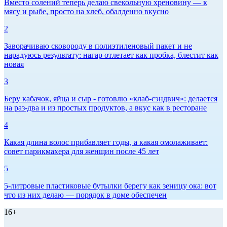
Вместо солений теперь делаю свекольную хреновину — к
мясу и рыбе, просто на хлеб, обалденно вкусно
2
Заворачиваю сковороду в полиэтиленовый пакет и не
нарадуюсь результату: нагар отлетает как пробка, блестит как
новая
3
Беру кабачок, яйца и сыр - готовлю «клаб-сэндвич»: делается
на раз-два и из простых продуктов, а вкус как в ресторане
4
Какая длина волос прибавляет годы, а какая омолаживает:
совет парикмахера для женщин после 45 лет
5
5-литровые пластиковые бутылки берегу как зеницу ока: вот
что из них делаю — порядок в доме обеспечен
16+