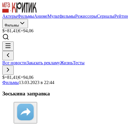
Актеры
Фильмы
Аниме
Мультфильмы
Режиссеры
Сериалы
Рейти
Фильмы
$=
81,41
|
€=
94,06
Все новости
Заказать рекламу
Жизнь
Тесты
$=
81,41
|
€=
94,06
Фильмы
13.03.2023 в 22:44
Зоськина заправка