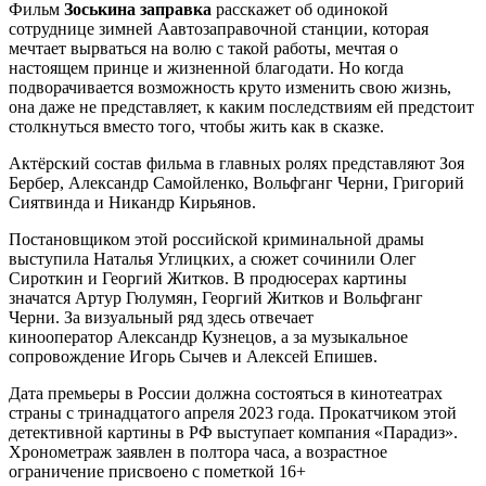
Фильм
Зоськина заправка
расскажет об одинокой
сотруднице зимней Аавтозаправочной станции, которая
мечтает вырваться на волю с такой работы, мечтая о
настоящем принце и жизненной благодати. Но когда
подворачивается возможность круто изменить свою жизнь,
она даже не представляет, к каким последствиям ей предстоит
столкнуться вместо того, чтобы жить как в сказке.
Актёрский состав фильма в главных ролях представляют Зоя
Бербер, Александр Самойленко, Вольфганг Черни, Григорий
Сиятвинда и Никандр Кирьянов.
Постановщиком этой российской криминальной драмы
выступила Наталья Углицких, а сюжет сочинили Олег
Сироткин и Георгий Житков. В продюсерах картины
значатся Артур Гюлумян, Георгий Житков и Вольфганг
Черни. За визуальный ряд здесь отвечает
кинооператор Александр Кузнецов, а за музыкальное
сопровождение Игорь Сычев и Алексей Епишев.
Дата премьеры в России должна состояться в кинотеатрах
страны с тринадцатого апреля 2023 года. Прокатчиком этой
детективной картины в РФ выступает компания «Парадиз».
Хронометраж заявлен в полтора часа, а возрастное
ограничение присвоено с пометкой 16+