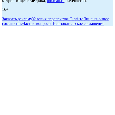
метрик Яндекс Метрика,
top.mail.ru
, LiveInternet.
16+
Заказать рекламу
Условия перепечатки
О сайте
Лицензионное
соглашение
Частые вопросы
Пользовательское соглашение