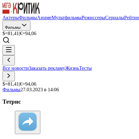
Актеры
Фильмы
Аниме
Мультфильмы
Режиссеры
Сериалы
Рейти
Фильмы
$=
81,41
|
€=
94,06
Все новости
Заказать рекламу
Жизнь
Тесты
$=
81,41
|
€=
94,06
Фильмы
27.03.2023 в 14:06
Тетрис