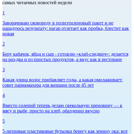
самых читаемых новостей недели
1
Заворачиваю сковороду в полиэтиленовый пакет и не
нарадуюсь результату: нагар отлетает как пробка, блестит как
новая
2
Беру кабачок, яйца и сыр - готовлю «клаб-сэндвич»: делается
на раз-два и из простых продуктов, а вкус как в ресторане
3
Какая длина волос прибавляет годы, а какая омолаживает:
совет парикмахера для женщин после 45 лет
4
Вместо солений теперь делаю свекольную хреновину — к
мясу и рыбе, просто на хлеб, обалденно вкусно
5
5-литровые пластиковые бутылки берегу как зеницу ока: вот