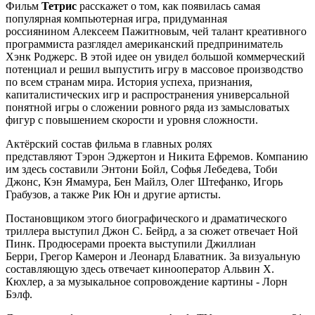
Фильм
Тетрис
расскажет о том, как появилась самая
популярная компьютерная игра, придуманная
россиянином Алексеем Пажитновым, чей талант креативного
программиста разглядел американский предприниматель
Хэнк Роджерс. В этой идее он увидел большой коммерческий
потенциал и решил выпустить игру в массовое производство
по всем странам мира. История успеха, признания,
капиталистических игр и распространения универсальной
понятной игры о сложении ровного ряда из замысловатых
фигур с повышением скорости и уровня сложности.
Актёрский состав фильма в главных ролях
представляют Тэрон Эджертон и Никита Ефремов. Компанию
им здесь составили Энтони Бойл, Софья Лебедева, Тоби
Джонс, Кэн Ямамура, Бен Майлз, Олег Штефанко, Игорь
Грабузов, а также Рик Юн и другие артисты.
Постановщиком этого биографического и драматического
триллера выступил Джон С. Бейрд, а за сюжет отвечает Ной
Пинк. Продюсерами проекта выступили Джиллиан
Берри, Грегор Камерон и Леонард Блаватник. За визуальную
составляющую здесь отвечает кинооператор Альвин Х.
Кюхлер, а за музыкальное сопровождение картины - Лорн
Бэлф.