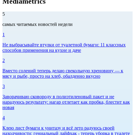
Mediametrics
5
самых читаемых новостей недели
1
Не выбрасывайте втулки от туалетной бумаги: 11 классных
способов применения на кухне и даче
2
Вместо солений теперь делаю свекольную хреновину — к
мясу и рыбе, просто на хлеб, обалденно вкусно
3
Заворачиваю сковороду в полиэтиленовый пакет и не
нарадуюсь результату: нагар отлетает как пробка, блестит как
новая
4
Клею лист бумаги к унитазу и всё лето радуюсь своей
находчивости: гениальный лайфхак - теперь уборка в туалете