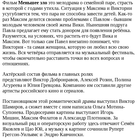
Фильм
Меньшее зло
это мелодрама о семейной паре, страсть
в которой с годами утихла. Ситуация у Максима и Виктории
усугубляется тем, что пара не способна завести детей. Как-то
раз Максим делится своими проблемами с Павлом - бывшим
молодым человеком своей жены Вики. Нынешняя подруга
Павла предлагает ему стать донором для появления ребёнка.
Разумеется, на условиях, что растить его будут Вика и
Максим. Вот только сам Павел внезапно понимает, что
Виктория - та самая женщина, которую он любил всю свою
жизнь. Вся четвёрка отправляется на музыкальный фестиваль,
чтобы окончательно расставить точки во всех вопросах и
отношениях.
Актёрский состав фильма в главных ролях
представляют Виктор Добронравов, Алексей Розин, Полина
Агуреева и Юлия Гревцова. Компанию им составили другие
артисты российского кино и сериалов.
Постановщиком этой романтической драмы выступил Виктор
Шамиров, а сюжет вместе с ним написала Ольга Мотина-
Супонева. Продюсерами картины выступают Игорь
Мишин, Максим Филатов и Александр Плотников. За
визуальный ряд и операторскую работу здесь отвечают Семён
Яковлев и Цао Юй, а музыку к картине сочинили Руперт
Грегсон-Уильямс и Эндрю Кавчински.