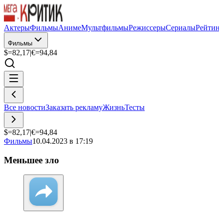
Актеры
Фильмы
Аниме
Мультфильмы
Режиссеры
Сериалы
Рейти
Фильмы
$=
82,17
|
€=
94,84
Все новости
Заказать рекламу
Жизнь
Тесты
$=
82,17
|
€=
94,84
Фильмы
10.04.2023 в 17:19
Меньшее зло