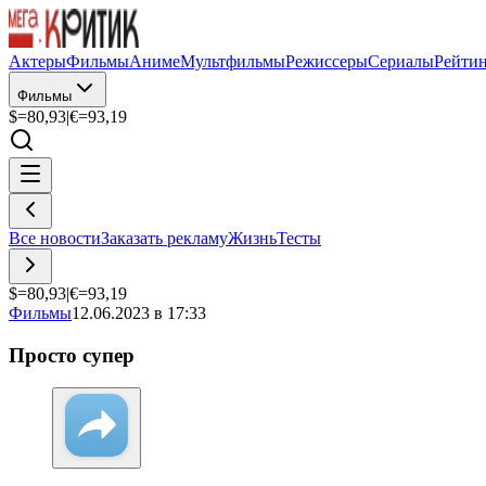
Актеры
Фильмы
Аниме
Мультфильмы
Режиссеры
Сериалы
Рейти
Фильмы
$=
80,93
|
€=
93,19
Все новости
Заказать рекламу
Жизнь
Тесты
$=
80,93
|
€=
93,19
Фильмы
12.06.2023 в 17:33
Просто супер