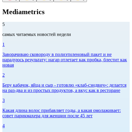
Mediametrics
5
самых читаемых новостей недели
1
Заворачиваю сковороду в полиэтиленовый пакет и не
нарадуюсь результату: нагар отлетает как пробка, блестит как
новая
2
Беру кабачок, яйца и сыр - готовлю «клаб-сэндвич»: делается
на раз-два и из простых продуктов, а вкус как в ресторане
3
Какая длина волос прибавляет годы, а какая омолаживает:
совет парикмахера для женщин после 45 лет
4