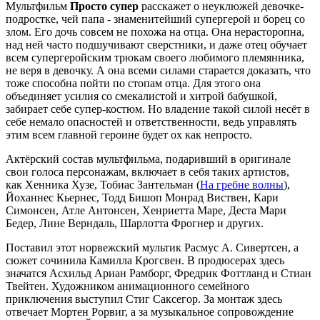
Мультфильм
Просто супер
расскажет о неуклюжей девочке-
подростке, чей папа - знаменитейший супергерой и борец со
злом. Его дочь совсем не похожа на отца. Она нерасторопна,
над ней часто подшучивают сверстники, и даже отец обучает
всем супергеройским трюкам своего любимого племянника,
не веря в девочку. А она всеми силами старается доказать, что
тоже способна пойти по стопам отца. Для этого она
объединяет усилия со смекалистой и хитрой бабушкой,
забирает себе супер-костюм. Но владение такой силой несёт в
себе немало опасностей и ответственности, ведь управлять
этим всем главной героине будет ох как непросто.
Актёрский состав мультфильма, подаривший в оригинале
свои голоса персонажам, включает в себя таких артистов,
как Хенника Хузе, Тобиас Зантельман (
На гребне волны
),
Йоханнес Кьернес, Тодд Бишоп Монрад Виствен, Кари
Симонсен, Атле Антонсен, Хенриетта Маре, Деста Мари
Бедер, Лине Верндаль, Шарлотта Фрогнер и других.
Поставил этот норвежский мультик Расмус А. Сивертсен, а
сюжет сочинила Камилла Крогсвен. В продюсерах здесь
значатся Асхильд Ариан Рамборг, Фредрик Фоттланд и Стиан
Твейтен. Художником анимационного семейного
приключения выступил Стиг Саксегор. За монтаж здесь
отвечает Мортен Рорвиг, а за музыкальное сопровождение