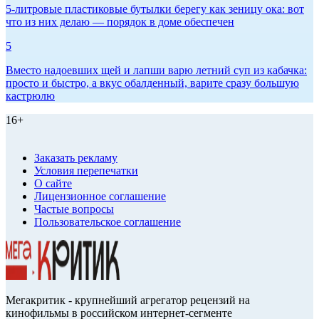
5-литровые пластиковые бутылки берегу как зеницу ока: вот
что из них делаю — порядок в доме обеспечен
5
Вместо надоевших щей и лапши варю летний суп из кабачка:
просто и быстро, а вкус обалденный, варите сразу большую
кастрюлю
16+
Заказать рекламу
Условия перепечатки
О сайте
Лицензионное соглашение
Частые вопросы
Пользовательское соглашение
Мегакритик - крупнейший агрегатор рецензий на
кинофильмы в российском интернет-сегменте