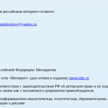
в российском интернет-сегменте
mdshvetsov@yandex.ru
оссийской Федерации: Мегакритик
ети «Интернет» (для сетевого издания):
megacritic.ru
оответствии с законодательством РФ об авторском праве и не по
е иначе как с письменного разрешения правообладателя.
нформационно-аналитическая, политическая, образовательная, с
ации о рекламе