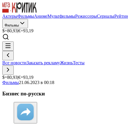
Актеры
Фильмы
Аниме
Мультфильмы
Режиссеры
Сериалы
Рейти
Фильмы
$=
80,93
|
€=
93,19
Все новости
Заказать рекламу
Жизнь
Тесты
$=
80,93
|
€=
93,19
Фильмы
21.06.2023 в 00:18
Бизнес по-русски