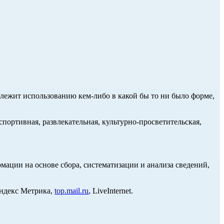
длежит использованию кем-либо в какой бы то ни было форме,
портивная, развлекательная, культурно-просветительская,
ции на основе сбора, систематизации и анализа сведений,
Яндекс Метрика,
top.mail.ru
, LiveInternet.