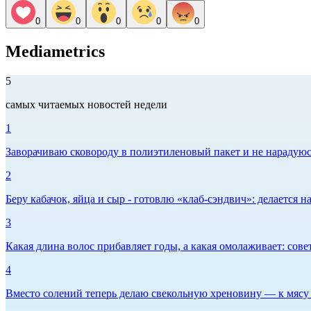
0
0
0
0
0
Mediametrics
5
самых читаемых новостей недели
1
Заворачиваю сковороду в полиэтиленовый пакет и не нарадуюсь 
2
Беру кабачок, яйца и сыр - готовлю «клаб-сэндвич»: делается на
3
Какая длина волос прибавляет годы, а какая омолаживает: сов
4
Вместо солений теперь делаю свекольную хреновину — к мясу и