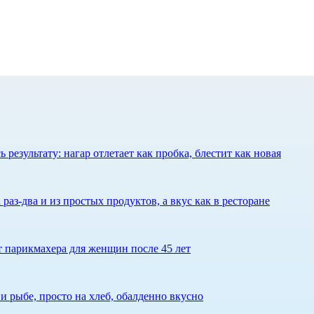
результату: нагар отлетает как пробка, блестит как новая
 раз-два и из простых продуктов, а вкус как в ресторане
ет парикмахера для женщин после 45 лет
 рыбе, просто на хлеб, обалденно вкусно