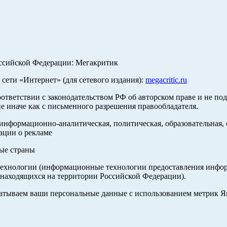
оссийской Федерации: Мегакритик
ети «Интернет» (для сетевого издания):
megacritic.ru
оответствии с законодательством РФ об авторском праве и не по
е иначе как с письменного разрешения правообладателя.
нформационно-аналитическая, политическая, образовательная, с
ации о рекламе
ные страны
хнологии (информационные технологии предоставления информа
 находящихся на территории Российской Федерации).
абатываем ваши персональные данные с использованием метрик 